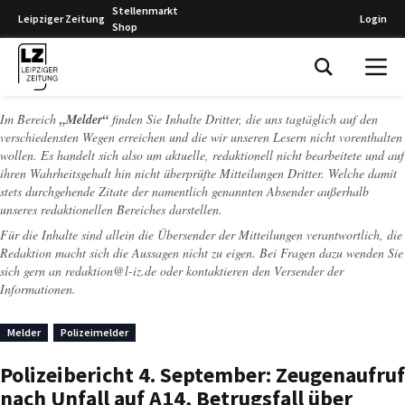
Stellenmarkt
Leipziger Zeitung
Login
Shop
Leipziger Zeitung
Im Bereich
„Melder“
finden Sie Inhalte Dritter, die uns tagtäglich auf den
verschiedensten Wegen erreichen und die wir unseren Lesern nicht vorenthalten
wollen. Es handelt sich also um aktuelle, redaktionell nicht bearbeitete und auf
ihren Wahrheitsgehalt hin nicht überprüfte Mitteilungen Dritter. Welche damit
stets durchgehende Zitate der namentlich genannten Absender außerhalb
unseres redaktionellen Bereiches darstellen.
Für die Inhalte sind allein die Übersender der Mitteilungen verantwortlich, die
Redaktion macht sich die Aussagen nicht zu eigen. Bei Fragen dazu wenden Sie
sich gern an
redaktion@l-iz.de
oder kontaktieren den Versender der
Informationen.
Melder
Polizeimelder
Polizeibericht 4. September: Zeugenaufruf
nach Unfall auf A14, Betrugsfall über