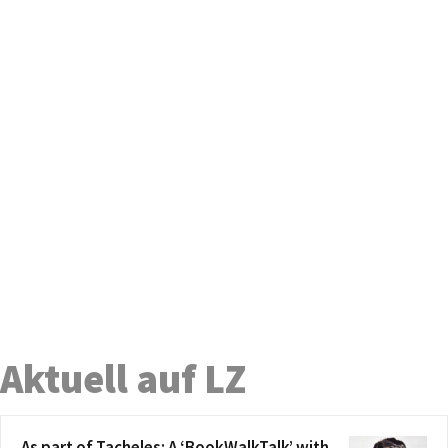
Aktuell auf LZ
As part of Tacheles: A ‘BookWalkTalk’ with