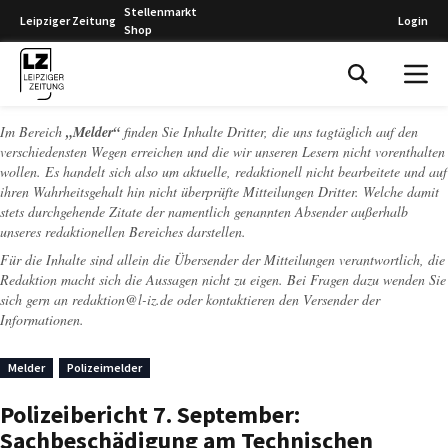
Stellenmarkt
Leipziger Zeitung
Login
Shop
Leipziger Zeitung
Im Bereich
„Melder“
finden Sie Inhalte Dritter, die uns tagtäglich auf den
verschiedensten Wegen erreichen und die wir unseren Lesern nicht vorenthalten
wollen. Es handelt sich also um aktuelle, redaktionell nicht bearbeitete und auf
ihren Wahrheitsgehalt hin nicht überprüfte Mitteilungen Dritter. Welche damit
stets durchgehende Zitate der namentlich genannten Absender außerhalb
unseres redaktionellen Bereiches darstellen.
Für die Inhalte sind allein die Übersender der Mitteilungen verantwortlich, die
Redaktion macht sich die Aussagen nicht zu eigen. Bei Fragen dazu wenden Sie
sich gern an
redaktion@l-iz.de
oder kontaktieren den Versender der
Informationen.
Melder
Polizeimelder
Polizeibericht 7. September:
Sachbeschädigung am Technischen