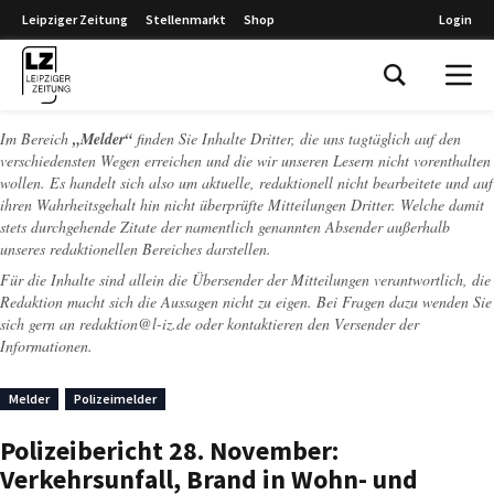
Leipziger Zeitung
Stellenmarkt
Shop
Login
Leipziger Zeitung
Im Bereich
„Melder“
finden Sie Inhalte Dritter, die uns tagtäglich auf den
verschiedensten Wegen erreichen und die wir unseren Lesern nicht vorenthalten
wollen. Es handelt sich also um aktuelle, redaktionell nicht bearbeitete und auf
ihren Wahrheitsgehalt hin nicht überprüfte Mitteilungen Dritter. Welche damit
stets durchgehende Zitate der namentlich genannten Absender außerhalb
unseres redaktionellen Bereiches darstellen.
Für die Inhalte sind allein die Übersender der Mitteilungen verantwortlich, die
Redaktion macht sich die Aussagen nicht zu eigen. Bei Fragen dazu wenden Sie
sich gern an
redaktion@l-iz.de
oder kontaktieren den Versender der
Informationen.
Melder
Polizeimelder
Polizeibericht 28. November:
Verkehrsunfall, Brand in Wohn- und