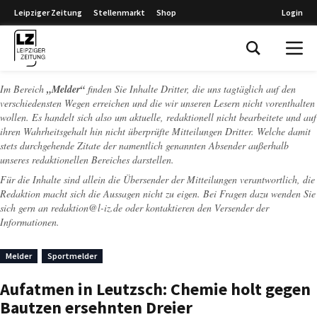
Leipziger Zeitung
Stellenmarkt
Shop
Login
Leipziger Zeitung
Im Bereich
„Melder“
finden Sie Inhalte Dritter, die uns tagtäglich auf den
verschiedensten Wegen erreichen und die wir unseren Lesern nicht vorenthalten
wollen. Es handelt sich also um aktuelle, redaktionell nicht bearbeitete und auf
ihren Wahrheitsgehalt hin nicht überprüfte Mitteilungen Dritter. Welche damit
stets durchgehende Zitate der namentlich genannten Absender außerhalb
unseres redaktionellen Bereiches darstellen.
Für die Inhalte sind allein die Übersender der Mitteilungen verantwortlich, die
Redaktion macht sich die Aussagen nicht zu eigen. Bei Fragen dazu wenden Sie
sich gern an
redaktion@l-iz.de
oder kontaktieren den Versender der
Informationen.
Melder
Sportmelder
Aufatmen in Leutzsch: Chemie holt gegen
Bautzen ersehnten Dreier