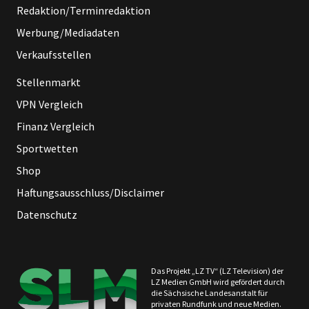
Redaktion/Terminredaktion
Werbung/Mediadaten
Verkaufsstellen
Stellenmarkt
VPN Vergleich
Finanz Vergleich
Sportwetten
Shop
Haftungsausschluss/Disclaimer
Datenschutz
Das Projekt „LZ TV“ (LZ Television) der
LZ Medien GmbH wird gefördert durch
die Sächsische Landesanstalt für
privaten Rundfunk und neue Medien.