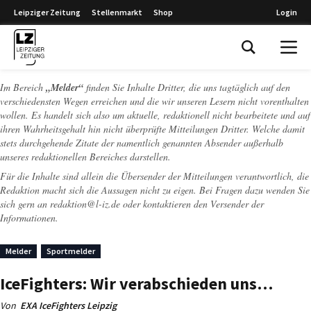
Leipziger Zeitung
Stellenmarkt
Shop
Login
Leipziger Zeitung
Im Bereich
„Melder“
finden Sie Inhalte Dritter, die uns tagtäglich auf den
verschiedensten Wegen erreichen und die wir unseren Lesern nicht vorenthalten
wollen. Es handelt sich also um aktuelle, redaktionell nicht bearbeitete und auf
ihren Wahrheitsgehalt hin nicht überprüfte Mitteilungen Dritter. Welche damit
stets durchgehende Zitate der namentlich genannten Absender außerhalb
unseres redaktionellen Bereiches darstellen.
Für die Inhalte sind allein die Übersender der Mitteilungen verantwortlich, die
Redaktion macht sich die Aussagen nicht zu eigen. Bei Fragen dazu wenden Sie
sich gern an
redaktion@l-iz.de
oder kontaktieren den Versender der
Informationen.
Melder
Sportmelder
IceFighters: Wir verabschieden uns…
Von
EXA IceFighters Leipzig