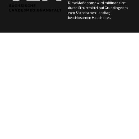
Diese Maßnahme wird mitfinanziert
durch Steuermittel auf Grundlage des
vom Sächsischen Landtag
beschlossenen Haushaltes.