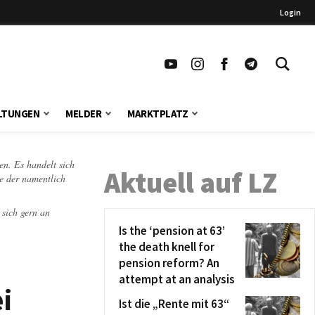
Login
LTUNGEN
MELDER
MARKTPLATZ
en. Es handelt sich
Aktuell auf LZ
te der namentlich
 sich gern an
Is the ‘pension at 63’
the death knell for
pension reform? An
attempt at an analysis
i
Ist die „Rente mit 63“