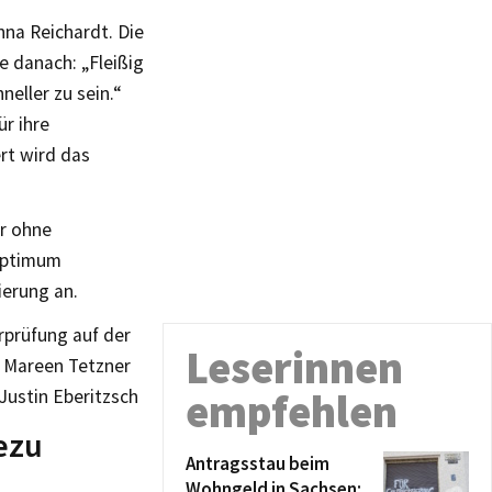
nna Reichardt. Die
e danach: „Fleißig
eller zu sein.“
ür ihre
ert wird das
er ohne
 Optimum
ierung an.
rprüfung auf der
Leserinnen
, Mareen Tetzner
Justin Eberitzsch
empfehlen
ezu
Antragsstau beim
Wohngeld in Sachsen: