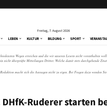
Freitag, 7. August 2026
LEBEN
KULTUR
BILDUNG
SPORT
VERANSTA
schiedensten Wegen erreichen und die wir unseren Lesern nicht vorenthalten woll
hin nicht überprüfte Mitteilungen Dritter. Welche damit stets durchgehende Zita
e Redaktion macht sich die Aussagen nicht zu eigen. Bei Fragen dazu wenden Sie
C DHfK-Ruderer starten be