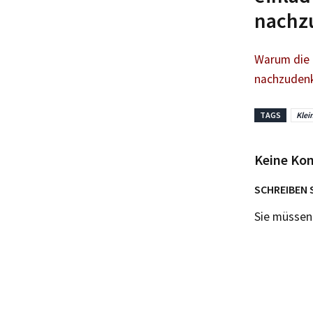
nachz
Warum die 
nachzuden
TAGS
Klei
Keine Ko
SCHREIBEN 
Sie müsse