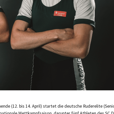
de (12. bis 14. April) startet die deutsche Ruderelite (Seni
 nationale Wettkampfsaison, darunter fünf Athleten des SC D