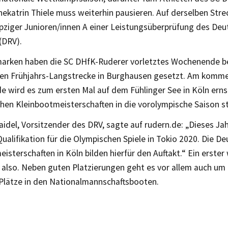
ekatrin Thiele muss weiterhin pausieren. Auf derselben Stre
ipziger Junioren/innen A einer Leistungsüberprüfung des De
(DRV).
marken haben die SC DHfK-Ruderer vorletztes Wochenende be
llen Frühjahrs-Langstrecke in Burghausen gesetzt. Am kom
 wird es zum ersten Mal auf dem Fühlinger See in Köln ernst
hen Kleinbootmeisterschaften in die vorolympische Saison st
aidel, Vorsitzender des DRV, sagte auf rudern.de: „Dieses Ja
ualifikation für die Olympischen Spiele in Tokio 2020. Die D
isterschaften in Köln bilden hierfür den Auftakt.“ Ein erst
also. Neben guten Platzierungen geht es vor allem auch um 
Plätze in den Nationalmannschaftsbooten.