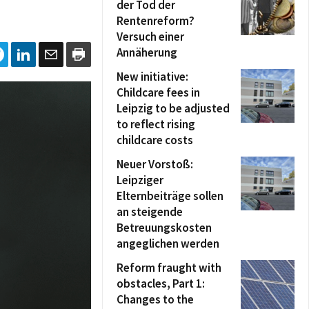
der Tod der
Rentenreform?
Versuch einer
Annäherung
New initiative:
Childcare fees in
Leipzig to be adjusted
to reflect rising
childcare costs
Neuer Vorstoß:
Leipziger
Elternbeiträge sollen
an steigende
Betreuungskosten
angeglichen werden
Reform fraught with
obstacles, Part 1:
Changes to the