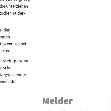
cke unterziehen
utschen Ruder-
i der
menden
, wenn sie bei
arten.
hr steht ganz im
eutschen
er wegweisender
einen der
Melder