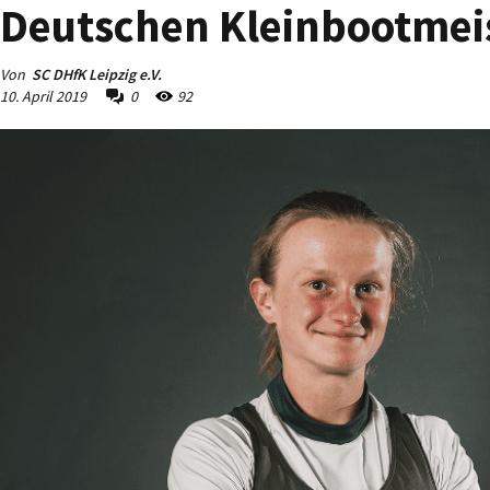
Deutschen Kleinbootmei
Von
SC DHfK Leipzig e.V.
10. April 2019
0
92