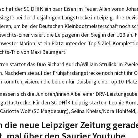
o hat der SC DHfK ein paar Eisen im Feuer. Allen voran Joha
siegte bei der diesjährigen Langstrecke in Leipzig. Ihre Devis
ieren, um bei der Deutschen Kleinbootmeisterschaft noch schn
wichts-Einer visiert die Leipzigerin den Sieg in der U23 an. F
hwester Marion ist ein Platz unter den Top 5 Ziel. Kompletti
chts-Trio von Maxi Baumgart.
ren startet das Duo Richard Aurich/William Strulick im Zwei
. Nachdem sie auf der Frühjahrslangstrecke noch nicht ihr
 konnten, visieren die beiden für Duisburg eine Top 10-Platz
messen sich die Junioren/innen A bei einer DRV-Leistungsübe
egattastrecke. Für den SC DHfK Leipzig starten: Leonie Korn
 Carlotta Wolf (SC Magdeburg), Selina Kneiss/Nora Hohlfeld, 
die neue Leipziger Zeitung gerad
t, mal über den Saurier Youtube