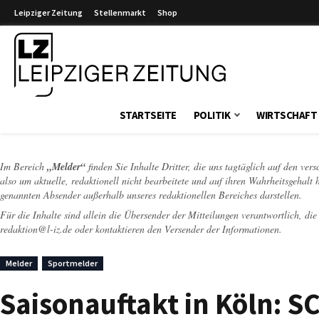
Leipziger Zeitung
Stellenmarkt
Shop
Leipziger Zeitung
STARTSEITE
POLITIK
WIRTSCHAFT
Im Bereich
„Melder“
finden Sie Inhalte Dritter, die uns tagtäglich auf den ver
also um aktuelle, redaktionell nicht bearbeitete und auf ihren Wahrheitsgehalt 
genannten Absender außerhalb unseres redaktionellen Bereiches darstellen.
Für die Inhalte sind allein die Übersender der Mitteilungen verantwortlich, di
redaktion@l-iz.de
oder kontaktieren den Versender der Informationen.
Melder
Sportmelder
Saisonauftakt in Köln: S