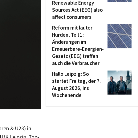
Renewable Energy
Sources Act (EEG) also
affect consumers
Reform mit lauter
Hürden, Teil 1:
Änderungen im
Erneuerbare-Energien-
Gesetz (EEG) treffen
auch die Verbraucher
Hallo Leipzig: So
startet Freitag, der 7.
August 2026, ins
Wochenende
oren & U23) in
HfK Leipzig. Top-