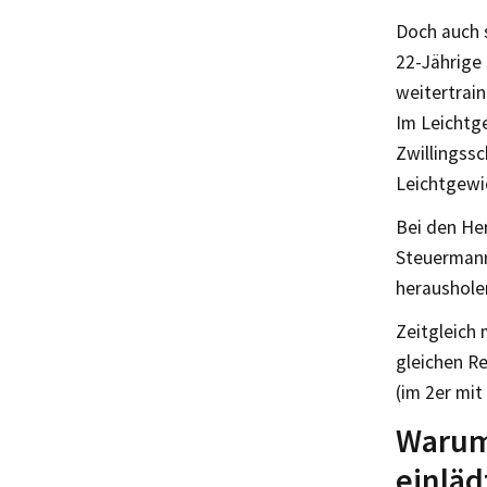
Doch auch s
22-Jährige 
weitertrain
Im Leichtge
Zwillingssc
Leichtgewi
Bei den Her
Steuermann
herausholen
Zeitgleich 
gleichen R
(im 2er mit
Warum 
einläd