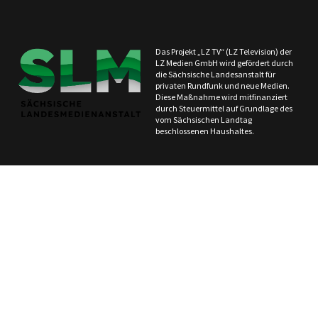
Das Projekt „LZ TV“ (LZ Television) der
LZ Medien GmbH wird gefördert durch
die Sächsische Landesanstalt für
privaten Rundfunk und neue Medien.
Diese Maßnahme wird mitfinanziert
durch Steuermittel auf Grundlage des
vom Sächsischen Landtag
beschlossenen Haushaltes.