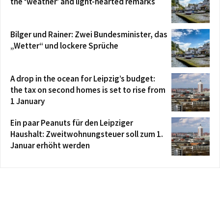
the ‘weather’ and light-hearted remarks
Bilger und Rainer: Zwei Bundesminister, das
„Wetter“ und lockere Sprüche
A drop in the ocean for Leipzig’s budget:
the tax on second homes is set to rise from
1 January
Ein paar Peanuts für den Leipziger
Haushalt: Zweitwohnungsteuer soll zum 1.
Januar erhöht werden