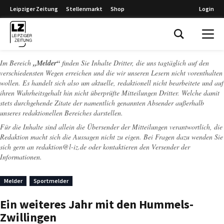
Leipziger Zeitung
Stellenmarkt
Shop
Login
Leipziger Zeitung
Im Bereich
„Melder“
finden Sie Inhalte Dritter, die uns tagtäglich auf den
verschiedensten Wegen erreichen und die wir unseren Lesern nicht vorenthalten
wollen. Es handelt sich also um aktuelle, redaktionell nicht bearbeitete und auf
ihren Wahrheitsgehalt hin nicht überprüfte Mitteilungen Dritter. Welche damit
stets durchgehende Zitate der namentlich genannten Absender außerhalb
unseres redaktionellen Bereiches darstellen.
Für die Inhalte sind allein die Übersender der Mitteilungen verantwortlich, die
Redaktion macht sich die Aussagen nicht zu eigen. Bei Fragen dazu wenden Sie
sich gern an
redaktion@l-iz.de
oder kontaktieren den Versender der
Informationen.
Melder
Sportmelder
Ein weiteres Jahr mit den Hummels-
Zwillingen