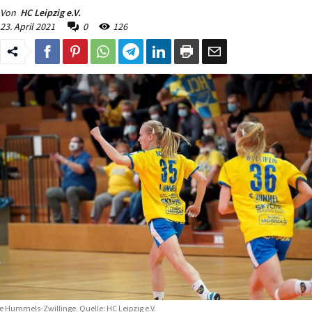
Von
HC Leipzig e.V.
23. April 2021
0
126
e Hummels-Zwillinge. Quelle: HC Leipzig e.V.