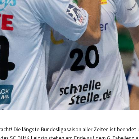
bracht! Die längste Bundesligasaison aller Zeiten ist beendet 
 des SC DHfK Leipzig stehen am Ende auf dem 6. Tabellenpla