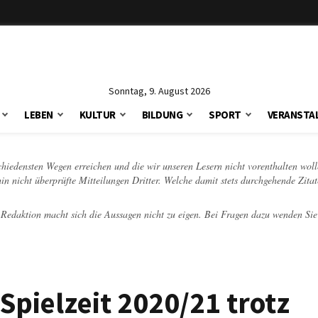
Sonntag, 9. August 2026
LEBEN
KULTUR
BILDUNG
SPORT
VERANSTA
schiedensten Wegen erreichen und die wir unseren Lesern nicht vorenthalten woll
hin nicht überprüfte Mitteilungen Dritter. Welche damit stets durchgehende Zita
e Redaktion macht sich die Aussagen nicht zu eigen. Bei Fragen dazu wenden Sie
Spielzeit 2020/21 trotz