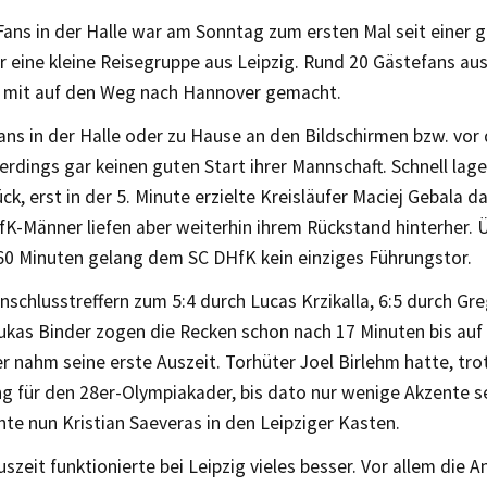
ans in der Halle war am Sonntag zum ersten Mal seit einer 
r eine kleine Reisegruppe aus Leipzig. Rund 20 Gästefans au
h mit auf den Weg nach Hannover gemacht.
ans in der Halle oder zu Hause an den Bildschirmen bzw. vor
lerdings gar keinen guten Start ihrer Mannschaft. Schnell lage
ück, erst in der 5. Minute erzielte Kreisläufer Maciej Gebala d
fK-Männer liefen aber weiterhin ihrem Rückstand hinterher. 
0 Minuten gelang dem SC DHfK kein einziges Führungstor.
nschlusstreffern zum 5:4 durch Lucas Krzikalla, 6:5 durch G
ukas Binder zogen die Recken schon nach 17 Minuten bis auf
 nahm seine erste Auszeit. Torhüter Joel Birlehm hatte, tro
g für den 28er-Olympiakader, bis dato nur wenige Akzente s
te nun Kristian Saeveras in den Leipziger Kasten.
szeit funktionierte bei Leipzig vieles besser. Vor allem die An