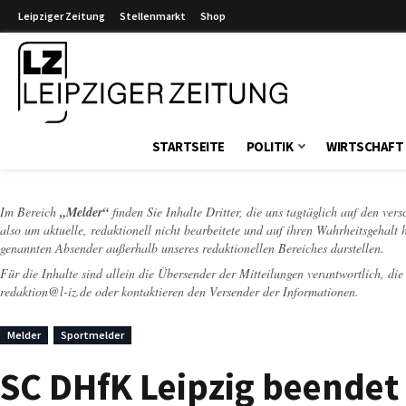
Leipziger Zeitung
Stellenmarkt
Shop
Leipziger Zeitung
STARTSEITE
POLITIK
WIRTSCHAFT
Im Bereich
„Melder“
finden Sie Inhalte Dritter, die uns tagtäglich auf den ver
also um aktuelle, redaktionell nicht bearbeitete und auf ihren Wahrheitsgehalt 
genannten Absender außerhalb unseres redaktionellen Bereiches darstellen.
Für die Inhalte sind allein die Übersender der Mitteilungen verantwortlich, di
redaktion@l-iz.de
oder kontaktieren den Versender der Informationen.
Melder
Sportmelder
SC DHfK Leipzig beendet 