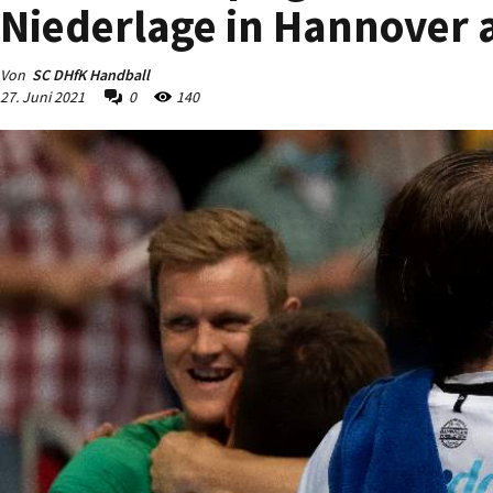
Niederlage in Hannover 
Von
SC DHfK Handball
27. Juni 2021
0
140