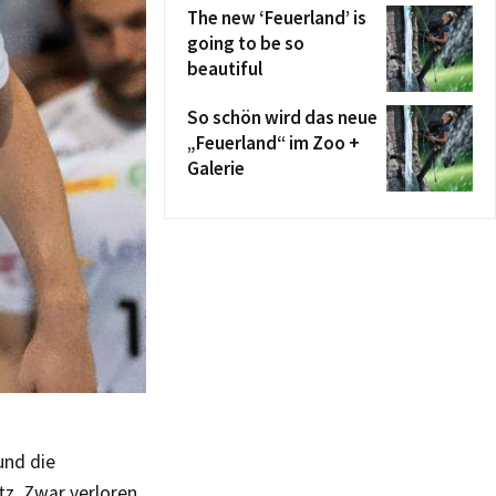
The new ‘Feuerland’ is
going to be so
beautiful
So schön wird das neue
„Feuerland“ im Zoo +
Galerie
und die
tz. Zwar verloren