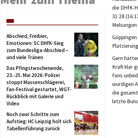
die DHfK-H
31:28 (16:
Melsungen 
Abschied, Freibier,
Göppingen b
Emotionen: SC DHfK-Sieg
Platzierung
zum Bundesliga-Abschied –
und viele Tränen
Gern hätten
Kraft klar 
Das Pfingstwochenende,
23.-25. Mai 2026: Polizei
Fans unbed
stoppt Massenschlägerei,
würdigen A
Fan-Festival gestartet, WGT-
die gesamt
Rückblick mit Galerie und
letzte Bund
Video
Noch zwei Schritte zum
Aufstieg: HC Leipzig holt sich
Tabellenführung zurück