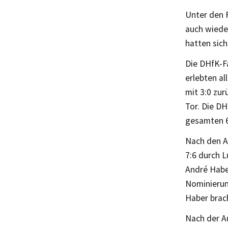
Unter den F
auch wiede
hatten sic
Die DHfK-F
erlebten al
mit 3:0 zur
Tor. Die DH
gesamten 6
Nach den A
7:6 durch L
André Haber
Nominierun
Haber brach
Nach der Au