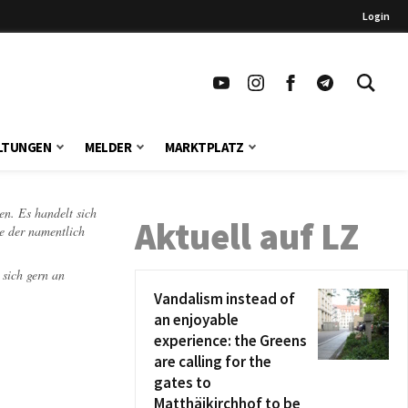
Login
LTUNGEN
MELDER
MARKTPLATZ
en. Es handelt sich
Aktuell auf LZ
te der namentlich
 sich gern an
Vandalism instead of
an enjoyable
experience: the Greens
are calling for the
gates to
Matthäikirchhof to be