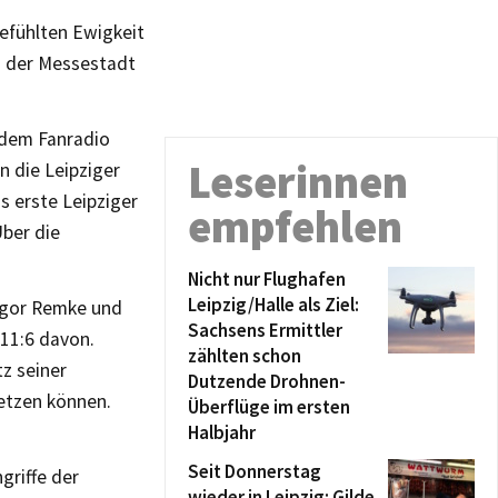
gefühlten Ewigkeit
s der Messestadt
 dem Fanradio
Leserinnen
n die Leipziger
as erste Leipziger
empfehlen
Über die
Nicht nur Flughafen
Leipzig/Halle als Ziel:
regor Remke und
Sachsens Ermittler
 11:6 davon.
zählten schon
tz seiner
Dutzende Drohnen-
etzen können.
Überflüge im ersten
Halbjahr
Seit Donnerstag
griffe der
wieder in Leipzig: Gilde