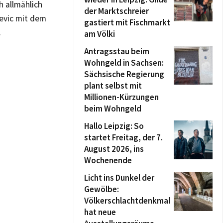
 allmählich
der Marktschreier
sevic mit dem
gastiert mit Fischmarkt
.
am Völki
Antragsstau beim
Wohngeld in Sachsen:
Sächsische Regierung
plant selbst mit
Millionen-Kürzungen
beim Wohngeld
Hallo Leipzig: So
startet Freitag, der 7.
August 2026, ins
Wochenende
Licht ins Dunkel der
Gewölbe:
Völkerschlachtdenkmal
hat neue