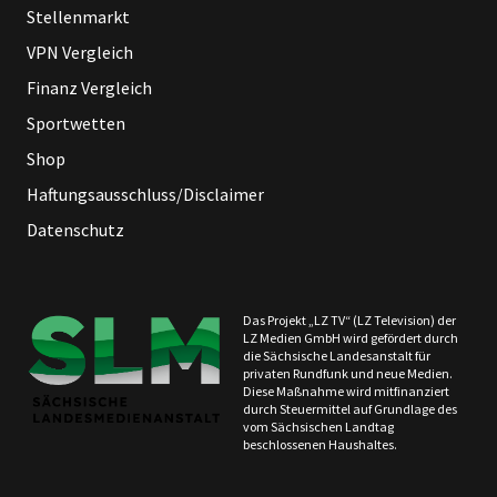
Stellenmarkt
VPN Vergleich
Finanz Vergleich
Sportwetten
Shop
Haftungsausschluss/Disclaimer
Datenschutz
Das Projekt „LZ TV“ (LZ Television) der
LZ Medien GmbH wird gefördert durch
die Sächsische Landesanstalt für
privaten Rundfunk und neue Medien.
Diese Maßnahme wird mitfinanziert
durch Steuermittel auf Grundlage des
vom Sächsischen Landtag
beschlossenen Haushaltes.