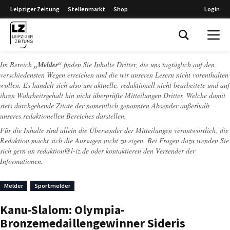
Leipziger Zeitung
Stellenmarkt
Shop
Login
Leipziger Zeitung
Im Bereich
„Melder“
finden Sie Inhalte Dritter, die uns tagtäglich auf den
verschiedensten Wegen erreichen und die wir unseren Lesern nicht vorenthalten
wollen. Es handelt sich also um aktuelle, redaktionell nicht bearbeitete und auf
ihren Wahrheitsgehalt hin nicht überprüfte Mitteilungen Dritter. Welche damit
stets durchgehende Zitate der namentlich genannten Absender außerhalb
unseres redaktionellen Bereiches darstellen.
Für die Inhalte sind allein die Übersender der Mitteilungen verantwortlich, die
Redaktion macht sich die Aussagen nicht zu eigen. Bei Fragen dazu wenden Sie
sich gern an
redaktion@l-iz.de
oder kontaktieren den Versender der
Informationen.
Melder
Sportmelder
Kanu-Slalom: Olympia-
Bronzemedaillengewinner Sideris