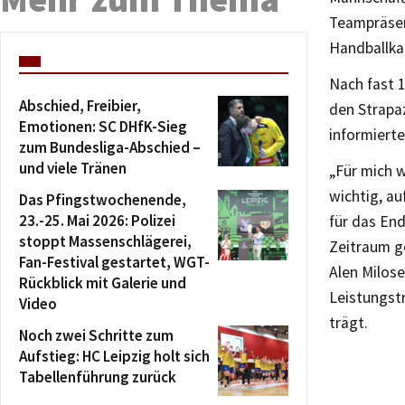
Teampräsen
Handballka
Nach fast 1
Abschied, Freibier,
den Strapa
Emotionen: SC DHfK-Sieg
informierte
zum Bundesliga-Abschied –
und viele Tränen
„Für mich w
wichtig, au
Das Pfingstwochenende,
23.-25. Mai 2026: Polizei
für das End
stoppt Massenschlägerei,
Zeitraum ge
Fan-Festival gestartet, WGT-
Alen Milose
Rückblick mit Galerie und
Leistungst
Video
trägt.
Noch zwei Schritte zum
Aufstieg: HC Leipzig holt sich
Tabellenführung zurück