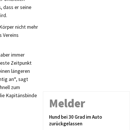
, dass er seine
ird.
 Körper nicht mehr
s Vereins
s aber immer
beste Zeitpunkt
einen längeren
htig an“, sagt
chnell zum
die Kapitänsbinde
Melder
Hund bei 30 Grad im Auto
zurückgelassen