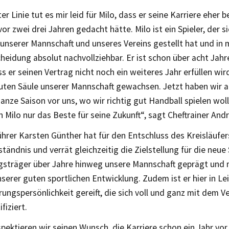
ster Linie tut es mir leid für Milo, dass er seine Karriere eher
vor zwei drei Jahren gedacht hätte. Milo ist ein Spieler, der si
unserer Mannschaft und unseres Vereins gestellt hat und in 
heidung absolut nachvollziehbar. Er ist schon über acht Jahre
s er seinen Vertrag nicht noch ein weiteres Jahr erfüllen wird
luten Säule unserer Mannschaft gewachsen. Jetzt haben wir
anze Saison vor uns, wo wir richtig gut Handball spielen wol
 Milo nur das Beste für seine Zukunft“, sagt Cheftrainer And
hrer Karsten Günther hat für den Entschluss des Kreisläufer
tändnis und verrät gleichzeitig die Zielstellung für die neue 
ngsträger über Jahre hinweg unsere Mannschaft geprägt und
nserer guten sportlichen Entwicklung. Zudem ist er hier in Lei
ungspersönlichkeit gereift, die sich voll und ganz mit dem V
fiziert.
pektieren wir seinen Wunsch, die Karriere schon ein Jahr vo