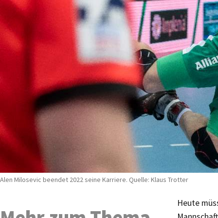
Alen Milosevic beendet 2022 seine Karriere. Quelle: Klaus Trotter
Heute müss
Mehr zum Thema
Mannschafts