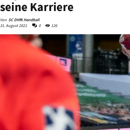
seine Karriere
Von
SC DHfK Handball
31. August 2021
0
126