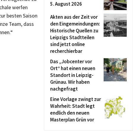
5. August 2026
schale werfen
zur besten Saison
Akten aus der Zeit vor
den Eingemeindungen:
anze Team, dass
Historische Quellen zu
nnen.“
Leipzigs Stadtteilen
sind jetzt online
recherchierbar
Das „Jobcenter vor
Ort“ hat einen neuen
Standort in Leipzig-
Grünau. Wir haben
nachgefragt
Eine Vorlage zwingt zur
Wahrheit: Stadt legt
endlich den neuen
Masterplan Grün vor