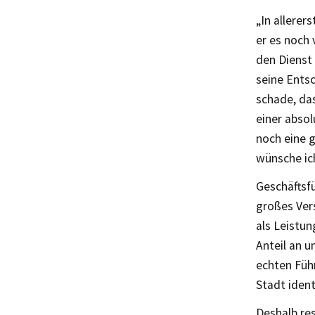
„In allerer
er es noch 
den Dienst 
seine Entsc
schade, das
einer abso
noch eine g
wünsche ich
Geschäftsfü
großes Vers
als Leistu
Anteil an u
echten Führ
Stadt identi
Deshalb res