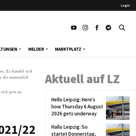
Login
LTUNGEN
MELDER
MARKTPLATZ
en. Es handelt sich
Aktuell auf LZ
te der namentlich
 sich gern an
Hello Leipzig: Here’s
how Thursday 6 August
2026 gets underway
2021/22
Hallo Leipzig: So
startet Donnerstag,