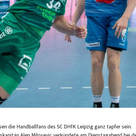
en die Handballfans des SC DHfK Leipzig ganz tapfer sein.
kapitän Alen Milosevic verkündete am Dienstagabend bei der