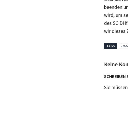
beenden und
wird, um s
des SC DHf
wir dieses 
TAGS
Hand
Keine Ko
SCHREIBEN 
Sie müsse