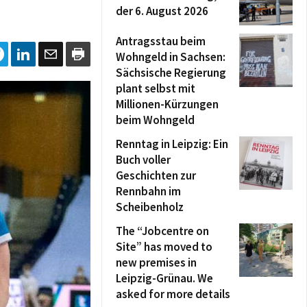
der 6. August 2026
Antragsstau beim
Wohngeld in Sachsen:
Sächsische Regierung
plant selbst mit
Millionen-Kürzungen
beim Wohngeld
Renntag in Leipzig: Ein
Buch voller
Geschichten zur
Rennbahn im
Scheibenholz
The “Jobcentre on
Site” has moved to
new premises in
Leipzig-Grünau. We
asked for more details