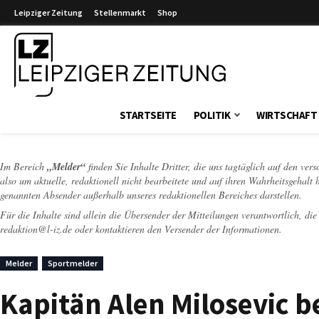
Leipziger Zeitung
Stellenmarkt
Shop
Leipziger Zeitung
STARTSEITE
POLITIK
WIRTSCHAFT
Im Bereich
„Melder“
finden Sie Inhalte Dritter, die uns tagtäglich auf den ver
also um aktuelle, redaktionell nicht bearbeitete und auf ihren Wahrheitsgehalt 
genannten Absender außerhalb unseres redaktionellen Bereiches darstellen.
Für die Inhalte sind allein die Übersender der Mitteilungen verantwortlich, di
redaktion@l-iz.de
oder kontaktieren den Versender der Informationen.
Melder
Sportmelder
Kapitän Alen Milosevic 