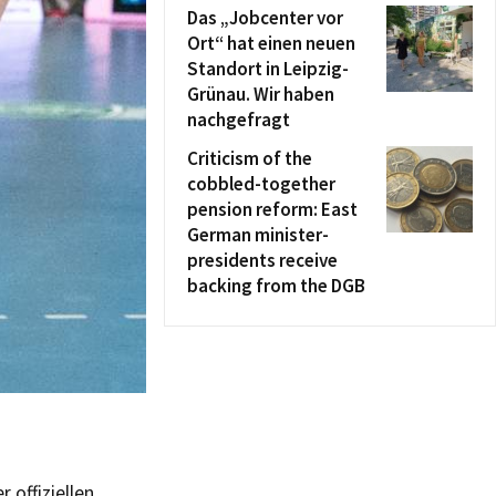
Das „Jobcenter vor
Ort“ hat einen neuen
Standort in Leipzig-
Grünau. Wir haben
nachgefragt
Criticism of the
cobbled-together
pension reform: East
German minister-
presidents receive
backing from the DGB
 offiziellen