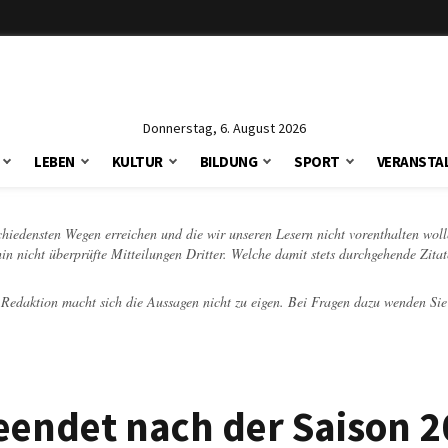
Donnerstag, 6. August 2026
LEBEN
KULTUR
BILDUNG
SPORT
VERANSTA
schiedensten Wegen erreichen und die wir unseren Lesern nicht vorenthalten woll
hin nicht überprüfte Mitteilungen Dritter. Welche damit stets durchgehende Zita
e Redaktion macht sich die Aussagen nicht zu eigen. Bei Fragen dazu wenden Sie
beendet nach der Saison 