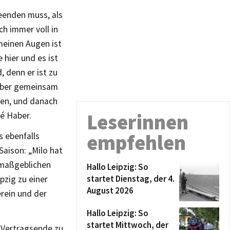
 beenden muss, als
ch immer voll in
meinen Augen ist
 hier und es ist
, denn er ist zu
 aber gemeinsam
len, und danach
Leserinnen
ré Haber.
empfehlen
s ebenfalls
Saison: „Milo hat
 maßgeblichen
Hallo Leipzig: So
startet Dienstag, der 4.
pzig zu einer
August 2026
erein und der
Hallo Leipzig: So
startet Mittwoch, der
r Vertragsende zu