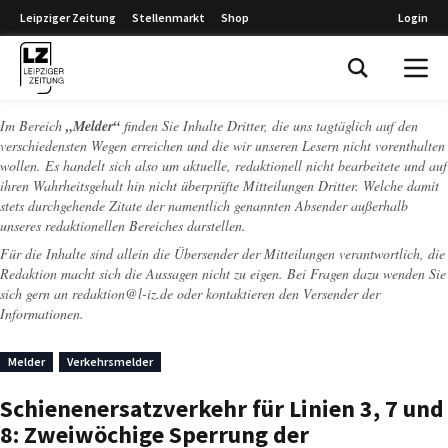
Leipziger Zeitung
Stellenmarkt
Shop
Login
Leipziger Zeitung
Im Bereich
„Melder“
finden Sie Inhalte Dritter, die uns tagtäglich auf den
verschiedensten Wegen erreichen und die wir unseren Lesern nicht vorenthalten
wollen. Es handelt sich also um aktuelle, redaktionell nicht bearbeitete und auf
ihren Wahrheitsgehalt hin nicht überprüfte Mitteilungen Dritter. Welche damit
stets durchgehende Zitate der namentlich genannten Absender außerhalb
unseres redaktionellen Bereiches darstellen.
Für die Inhalte sind allein die Übersender der Mitteilungen verantwortlich, die
Redaktion macht sich die Aussagen nicht zu eigen. Bei Fragen dazu wenden Sie
sich gern an
redaktion@l-iz.de
oder kontaktieren den Versender der
Informationen.
Melder
Verkehrsmelder
Schienenersatzverkehr für Linien 3, 7 und
8: Zweiwöchige Sperrung der