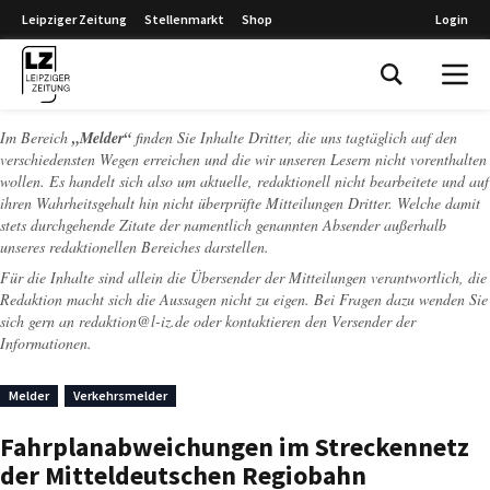
Leipziger Zeitung
Stellenmarkt
Shop
Login
Leipziger Zeitung
Im Bereich
„Melder“
finden Sie Inhalte Dritter, die uns tagtäglich auf den
verschiedensten Wegen erreichen und die wir unseren Lesern nicht vorenthalten
wollen. Es handelt sich also um aktuelle, redaktionell nicht bearbeitete und auf
ihren Wahrheitsgehalt hin nicht überprüfte Mitteilungen Dritter. Welche damit
stets durchgehende Zitate der namentlich genannten Absender außerhalb
unseres redaktionellen Bereiches darstellen.
Für die Inhalte sind allein die Übersender der Mitteilungen verantwortlich, die
Redaktion macht sich die Aussagen nicht zu eigen. Bei Fragen dazu wenden Sie
sich gern an
redaktion@l-iz.de
oder kontaktieren den Versender der
Informationen.
Melder
Verkehrsmelder
Fahrplanabweichungen im Streckennetz
der Mitteldeutschen Regiobahn