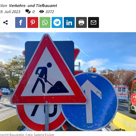
Von
Verkehrs- und Tiefbauamt
9. Juli 2023
0
3372
rsicht Baustelle. Foto: Sabine Eicker