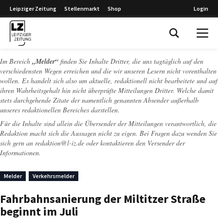
Leipziger Zeitung
Stellenmarkt
Shop
Login
Leipziger Zeitung
Im Bereich
„Melder“
finden Sie Inhalte Dritter, die uns tagtäglich auf den
verschiedensten Wegen erreichen und die wir unseren Lesern nicht vorenthalten
wollen. Es handelt sich also um aktuelle, redaktionell nicht bearbeitete und auf
ihren Wahrheitsgehalt hin nicht überprüfte Mitteilungen Dritter. Welche damit
stets durchgehende Zitate der namentlich genannten Absender außerhalb
unseres redaktionellen Bereiches darstellen.
Für die Inhalte sind allein die Übersender der Mitteilungen verantwortlich, die
Redaktion macht sich die Aussagen nicht zu eigen. Bei Fragen dazu wenden Sie
sich gern an
redaktion@l-iz.de
oder kontaktieren den Versender der
Informationen.
Melder
Verkehrsmelder
Fahrbahnsanierung der Miltitzer Straße
beginnt im Juli