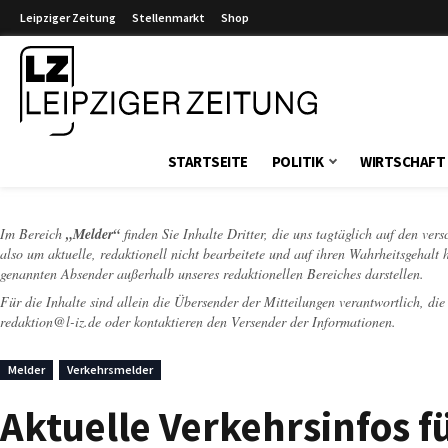
Leipziger Zeitung
Stellenmarkt
Shop
Leipziger Zeitung
STARTSEITE
POLITIK
WIRTSCHAFT
Im Bereich
„Melder“
finden Sie Inhalte Dritter, die uns tagtäglich auf den ver
also um aktuelle, redaktionell nicht bearbeitete und auf ihren Wahrheitsgehalt 
genannten Absender außerhalb unseres redaktionellen Bereiches darstellen.
Für die Inhalte sind allein die Übersender der Mitteilungen verantwortlich, di
redaktion@l-iz.de
oder kontaktieren den Versender der Informationen.
Melder
Verkehrsmelder
Aktuelle Verkehrsinfos 