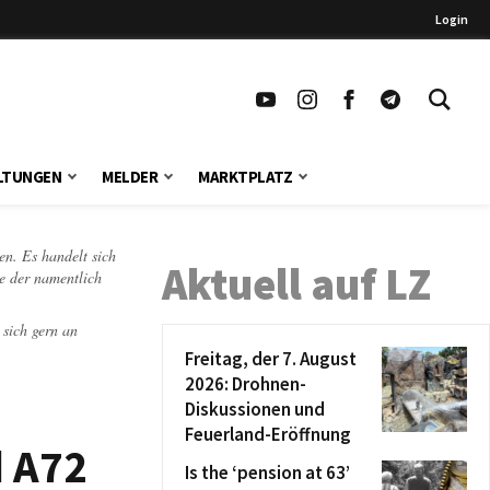
Login
LTUNGEN
MELDER
MARKTPLATZ
en. Es handelt sich
Aktuell auf LZ
te der namentlich
 sich gern an
Freitag, der 7. August
2026: Drohnen-
Diskussionen und
Feuerland-Eröffnung
d A72
Is the ‘pension at 63’