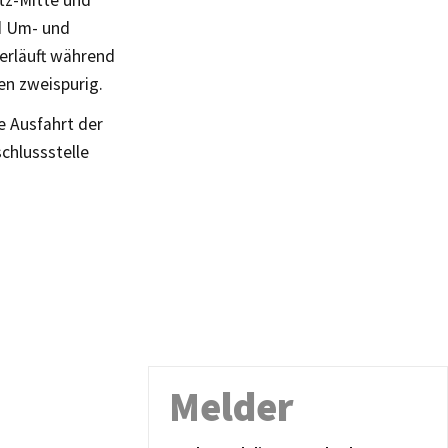
tz-Mitte und
nd Um- und
erläuft während
hen zweispurig.
e Ausfahrt der
schlussstelle
Melder