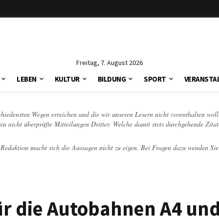
Freitag, 7. August 2026
LEBEN
KULTUR
BILDUNG
SPORT
VERANSTA
schiedensten Wegen erreichen und die wir unseren Lesern nicht vorenthalten woll
hin nicht überprüfte Mitteilungen Dritter. Welche damit stets durchgehende Zita
e Redaktion macht sich die Aussagen nicht zu eigen. Bei Fragen dazu wenden Sie
für die Autobahnen A4 un