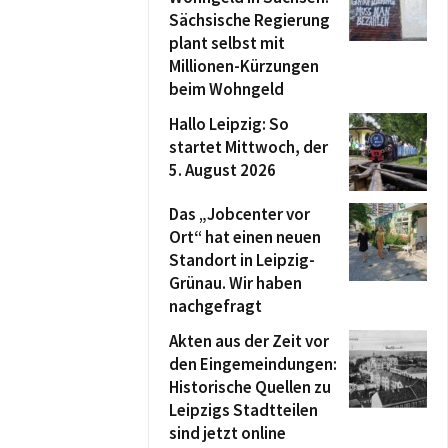
Sächsische Regierung
plant selbst mit
Millionen-Kürzungen
beim Wohngeld
Hallo Leipzig: So
startet Mittwoch, der
5. August 2026
Das „Jobcenter vor
Ort“ hat einen neuen
Standort in Leipzig-
Grünau. Wir haben
nachgefragt
Akten aus der Zeit vor
den Eingemeindungen:
Historische Quellen zu
Leipzigs Stadtteilen
sind jetzt online