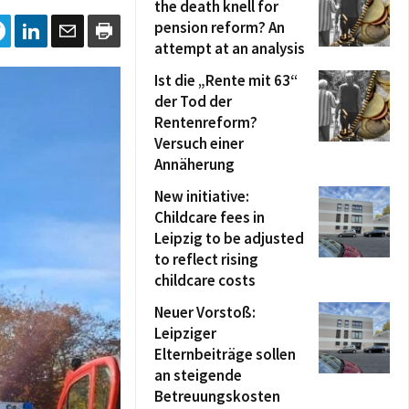
the death knell for
pension reform? An
attempt at an analysis
Ist die „Rente mit 63“
der Tod der
Rentenreform?
Versuch einer
Annäherung
New initiative:
Childcare fees in
Leipzig to be adjusted
to reflect rising
childcare costs
Neuer Vorstoß:
Leipziger
Elternbeiträge sollen
an steigende
Betreuungskosten