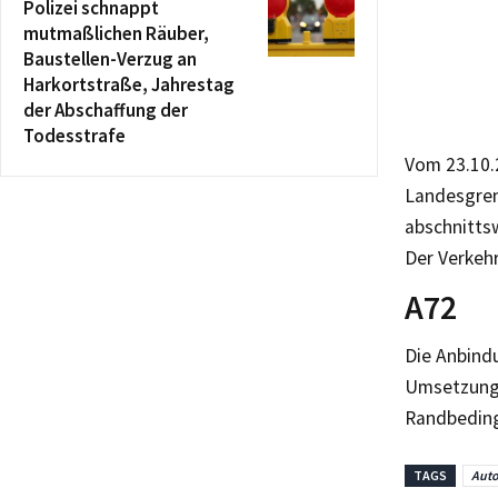
Polizei schnappt
mutmaßlichen Räuber,
Baustellen-Verzug an
Harkortstraße, Jahrestag
der Abschaffung der
Todesstrafe
Vom 23.10.
Landesgren
abschnitts
Der Verkehr
A72
Die Anbind
Umsetzung 
Randbeding
TAGS
Aut