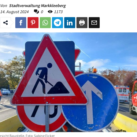
Von
Stadtverwaltung Markkleeberg
14. August 2024
0
1173
rsicht Baustelle. Foto: Sabine Eicker