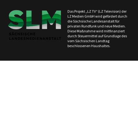
Das Projekt „LZ TV“ (LZ Television) der
LZ Medien GmbH wird gefördert durch
die Sächsische Landesanstalt für
privaten Rundfunk und neue Medien.
Diese Maßnahme wird mitfinanziert
durch Steuermittel auf Grundlage des
vom Sächsischen Landtag
beschlossenen Haushaltes.