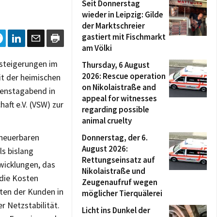
Seit Donnerstag
wieder in Leipzig: Gilde
der Marktschreier
gastiert mit Fischmarkt
am Völki
nsteigerungen im
Thursday, 6 August
2026: Rescue operation
t der heimischen
on Nikolaistraße and
Dienstagabend in
appeal for witnesses
aft e.V. (VSW) zur
regarding possible
animal cruelty
rneuerbaren
Donnerstag, der 6.
August 2026:
s bislang
Rettungseinsatz auf
wicklungen, das
Nikolaistraße und
 die Kosten
Zeugenaufruf wegen
sten der Kunden in
möglicher Tierquälerei
 Netzstabilität.
Licht ins Dunkel der