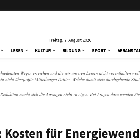
Freitag, 7. August 2026
LEBEN
KULTUR
BILDUNG
SPORT
VERANSTA
schiedensten Wegen erreichen und die wir unseren Lesern nicht vorenthalten woll
hin nicht überprüfte Mitteilungen Dritter. Welche damit stets durchgehende Zita
e Redaktion macht sich die Aussagen nicht zu eigen. Bei Fragen dazu wenden Sie
h: Kosten für Energiewen