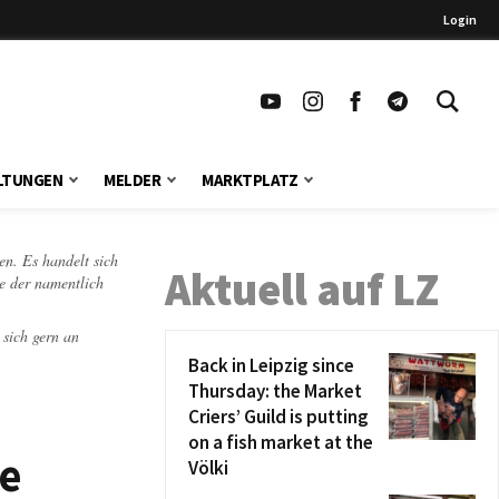
Login
LTUNGEN
MELDER
MARKTPLATZ
en. Es handelt sich
Aktuell auf LZ
te der namentlich
 sich gern an
Back in Leipzig since
Thursday: the Market
Criers’ Guild is putting
on a fish market at the
de
Völki