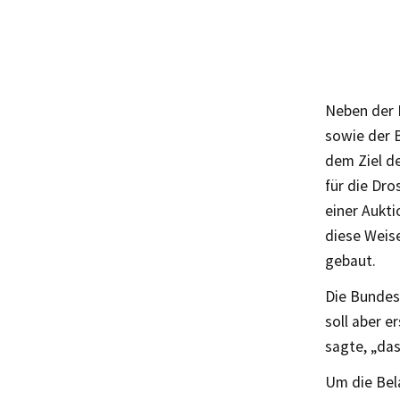
Neben der 
sowie der B
dem Ziel d
für die Dr
einer Aukti
diese Weis
gebaut.
Die Bundes
soll aber e
sagte, „das
Um die Bela