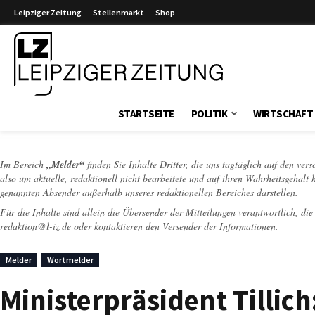
Leipziger Zeitung
Stellenmarkt
Shop
Leipziger Zeitung
STARTSEITE
POLITIK
WIRTSCHAFT
Im Bereich
„Melder“
finden Sie Inhalte Dritter, die uns tagtäglich auf den ver
also um aktuelle, redaktionell nicht bearbeitete und auf ihren Wahrheitsgehalt 
genannten Absender außerhalb unseres redaktionellen Bereiches darstellen.
Für die Inhalte sind allein die Übersender der Mitteilungen verantwortlich, di
redaktion@l-iz.de
oder kontaktieren den Versender der Informationen.
Melder
Wortmelder
Ministerpräsident Tillic