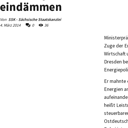
eindämmen
Von
SSK - Sächsische Staatskanzlei
4. März 2014
0
36
Ministerprä
Zuge der E
Wirtschaft 
Dresden bei
Energiepoli
Er mahnte 
Energien a
aufeinande
heißt Leis
steuerbarer
Ostdeutsch