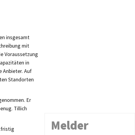
ien insgesamt
chreibung mit
die Voraussetzung
apazitäten in
e Anbieter. Auf
sten Standorten
ufgenommen. Er
enug. Tillich
Melder
fristig