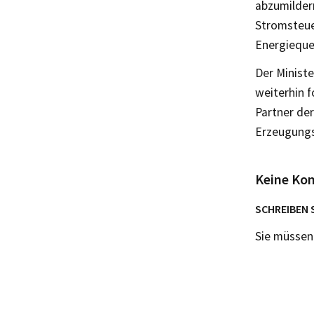
abzumildern
Stromsteue
Energieque
Der Minist
weiterhin f
Partner der
Erzeugungs
Keine Ko
SCHREIBEN 
Sie müsse