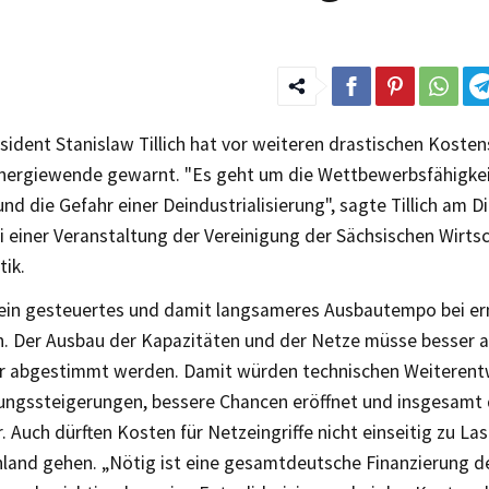
sident Stanislaw Tillich hat vor weiteren drastischen Koste
nergiewende gewarnt. "Es geht um die Wettbewerbsfähigkei
und die Gefahr einer Deindustrialisierung", sagte Tillich am 
 einer Veranstaltung der Vereinigung der Sächsischen Wirtsch
tik.
ein gesteuertes und damit langsameres Ausbautempo bei e
n. Der Ausbau der Kapazitäten und der Netze müsse besser al
r abgestimmt werden. Damit würden technischen Weiterent
tungssteigerungen, bessere Chancen eröffnet und insgesamt
. Auch dürften Kosten für Netzeingriffe nicht einseitig zu La
land gehen. „Nötig ist eine gesamtdeutsche Finanzierung der