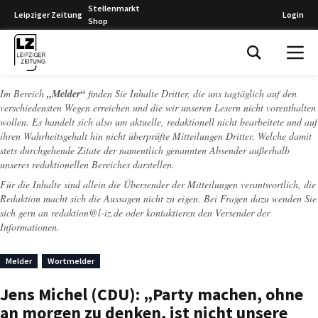
Stellenmarkt
Leipziger Zeitung
Login
Shop
Leipziger Zeitung
Im Bereich
„Melder“
finden Sie Inhalte Dritter, die uns tagtäglich auf den
verschiedensten Wegen erreichen und die wir unseren Lesern nicht vorenthalten
wollen. Es handelt sich also um aktuelle, redaktionell nicht bearbeitete und auf
ihren Wahrheitsgehalt hin nicht überprüfte Mitteilungen Dritter. Welche damit
stets durchgehende Zitate der namentlich genannten Absender außerhalb
unseres redaktionellen Bereiches darstellen.
Für die Inhalte sind allein die Übersender der Mitteilungen verantwortlich, die
Redaktion macht sich die Aussagen nicht zu eigen. Bei Fragen dazu wenden Sie
sich gern an
redaktion@l-iz.de
oder kontaktieren den Versender der
Informationen.
Melder
Wortmelder
Jens Michel (CDU): „Party machen, ohne
an morgen zu denken, ist nicht unsere