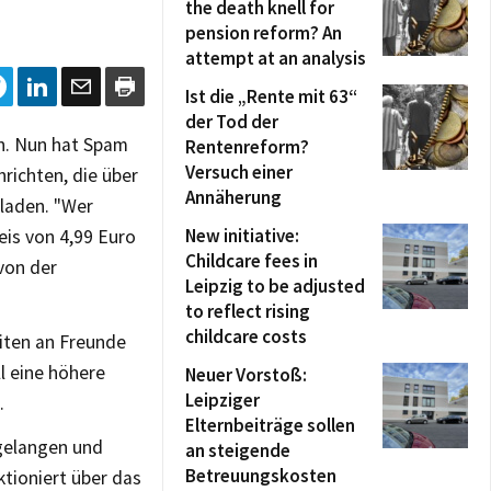
the death knell for
pension reform? An
attempt at an analysis
Ist die „Rente mit 63“
der Tod der
h. Nun hat Spam
Rentenreform?
Versuch einer
richten, die über
Annäherung
laden. "Wer
New initiative:
eis von 4,99 Euro
Childcare fees in
von der
Leipzig to be adjusted
to reflect rising
childcare costs
eiten an Freunde
l eine höhere
Neuer Vorstoß:
Leipziger
.
Elternbeiträge sollen
 gelangen und
an steigende
Betreuungskosten
tioniert über das