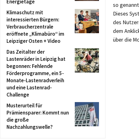
Energietage
so genannte
Klimaschutz mit
Dieses Sys
interessierten Bürgern:
des Nutzers
Verbraucherzentrale
dem Anklic
eröffnete „Klimabüro“ im
über die M
Leipziger Osten + Video
Das Zeitalter der
Lastenräder in Leipzig hat
begonnen: Fehlende
Förderprogramme, ein 5-
Monate-Lastenradverleih
und eine Lastenrad-
Challenge
Musterurteil für
Prämiensparer: Kommt nun
die große
Nachzahlungswelle?