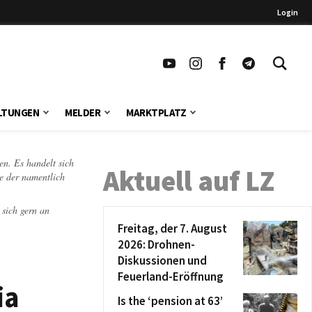
Login
LTUNGEN
MELDER
MARKTPLATZ
en. Es handelt sich
Aktuell auf LZ
te der namentlich
 sich gern an
Freitag, der 7. August
2026: Drohnen-
Diskussionen und
Feuerland-Eröffnung
ia
Is the ‘pension at 63’