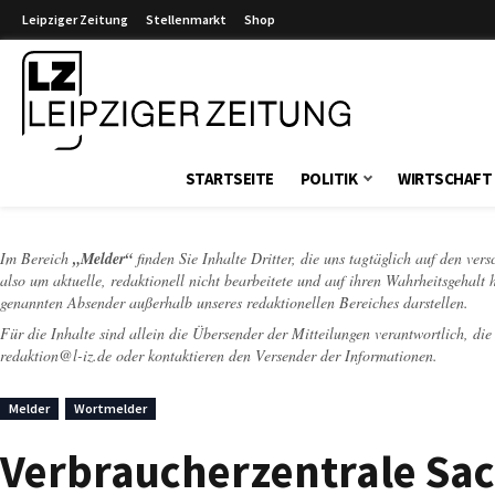
Leipziger Zeitung
Stellenmarkt
Shop
Leipziger Zeitung
STARTSEITE
POLITIK
WIRTSCHAFT
Im Bereich
„Melder“
finden Sie Inhalte Dritter, die uns tagtäglich auf den ver
also um aktuelle, redaktionell nicht bearbeitete und auf ihren Wahrheitsgehalt 
genannten Absender außerhalb unseres redaktionellen Bereiches darstellen.
Für die Inhalte sind allein die Übersender der Mitteilungen verantwortlich, di
redaktion@l-iz.de
oder kontaktieren den Versender der Informationen.
Melder
Wortmelder
Verbraucherzentrale Sach