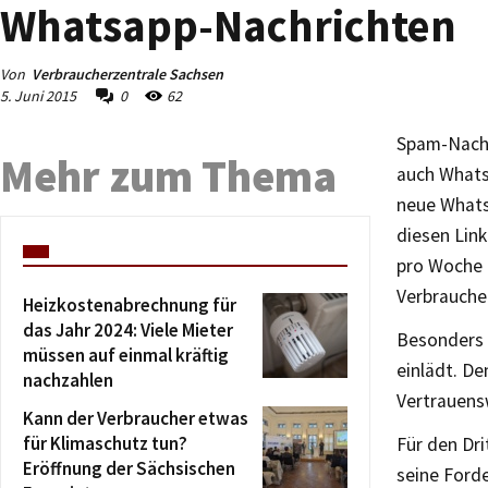
Whatsapp-Nachrichten
Von
Verbraucherzentrale Sachsen
5. Juni 2015
0
62
Spam-Nachr
Mehr zum Thema
auch Whats
neue Whats
diesen Link
pro Woche e
Verbrauche
Heizkostenabrechnung für
das Jahr 2024: Viele Mieter
Besonders p
müssen auf einmal kräftig
einlädt. D
nachzahlen
Vertrauens
Kann der Verbraucher etwas
für Klimaschutz tun?
Für den Dri
Eröffnung der Sächsischen
seine Forde