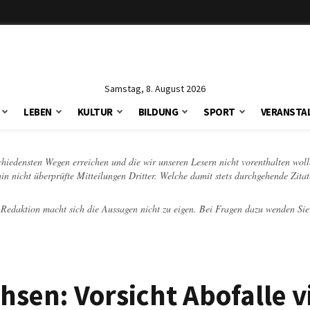
Samstag, 8. August 2026
LEBEN
KULTUR
BILDUNG
SPORT
VERANSTA
schiedensten Wegen erreichen und die wir unseren Lesern nicht vorenthalten woll
hin nicht überprüfte Mitteilungen Dritter. Welche damit stets durchgehende Zita
e Redaktion macht sich die Aussagen nicht zu eigen. Bei Fragen dazu wenden Sie
sen: Vorsicht Abofalle v