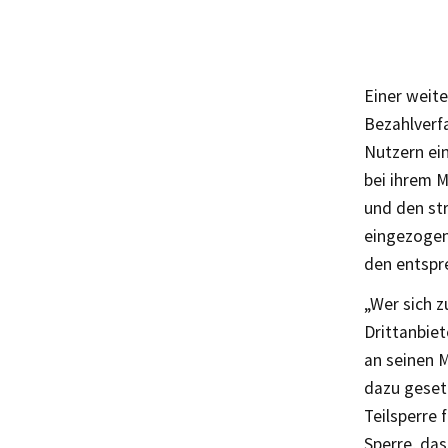
Einer weit
Bezahlverfa
Nutzern ei
bei ihrem 
und den str
eingezogen
den entspr
„Wer sich z
Drittanbiet
an seinen M
dazu geset
Teilsperre
Sperre, da