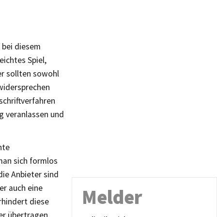
 bei diesem
eichtes Spiel,
r sollten sowohl
 widersprechen
schriftverfahren
g veranlassen und
nte
man sich formlos
die Anbieter sind
er auch eine
Melder
hindert diese
er übertragen