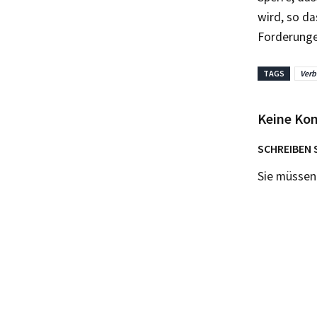
wird, so d
Forderunge
TAGS
Verb
Keine Ko
SCHREIBEN 
Sie müsse