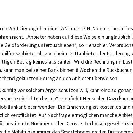
eren Verifizierung über eine TAN- oder PIN-Nummer bedarf es
hren nicht. „Anbieter haben auf diese Weise ein unglaublich l
ne Geldforderung unterzuschieben“, so Henschler. Verbrauche
Mobilfunkanbieter als auch beim Drittanbieter der Forderung
ittigen Betrag keinesfalls zahlen. Wird die Rechnung im Last
, kann man bei seiner Bank binnen 8 Wochen die Rückbuchun
echend gekürzten Betrag an den Anbieter überweisen.
ukünftig vor solchem Ärger schützen will, kann eine so genan
ersperre einrichten lassen“, empfiehlt Henschler. Dazu kann 
obilfunkanbieter wenden. Die Einrichtung ist kostenlos und 
zlich verpflichtet. Auf Nachfrage ermöglichen manche Anbiet
 für bestimmte Nummern oder Dienste. Technisch gesehen ver
ss die Mobilfunknummer des Smartphones an den Drittanbiet