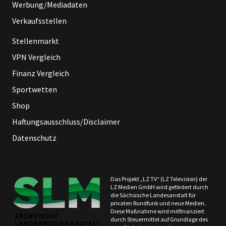
Werbung/Mediadaten
Verkaufsstellen
Stellenmarkt
VPN Vergleich
Finanz Vergleich
Sportwetten
Shop
Haftungsausschluss/Disclaimer
Datenschutz
Das Projekt „LZ TV“ (LZ Television) der
LZ Medien GmbH wird gefördert durch
die Sächsische Landesanstalt für
privaten Rundfunk und neue Medien.
Diese Maßnahme wird mitfinanziert
durch Steuermittel auf Grundlage des