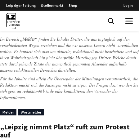
Leipziger Zeitung
Stellenmarkt
Shop
Login
Leipziger Zeitung
Im Bereich
„Melder“
finden Sie Inhalte Dritter, die uns tagtäglich auf den
verschiedensten Wegen erreichen und die wir unseren Lesern nicht vorenthalten
wollen. Es handelt sich also um aktuelle, redaktionell nicht bearbeitete und auf
ihren Wahrheitsgehalt hin nicht überprüfte Mitteilungen Dritter. Welche damit
stets durchgehende Zitate der namentlich genannten Absender außerhalb
unseres redaktionellen Bereiches darstellen.
Für die Inhalte sind allein die Übersender der Mitteilungen verantwortlich, die
Redaktion macht sich die Aussagen nicht zu eigen. Bei Fragen dazu wenden Sie
sich gern an
redaktion@l-iz.de
oder kontaktieren den Versender der
Informationen.
Melder
Wortmelder
„Leipzig nimmt Platz“ ruft zum Protest
auf