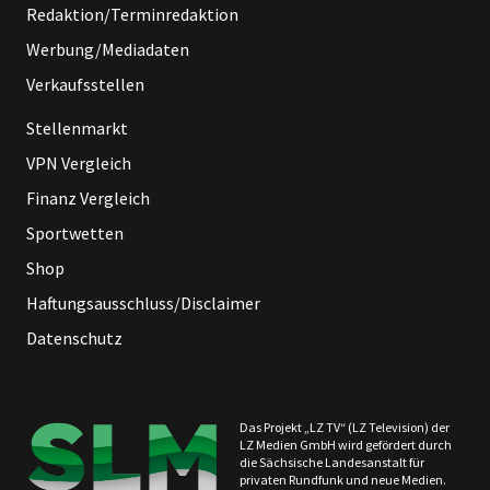
Redaktion/Terminredaktion
Werbung/Mediadaten
Verkaufsstellen
Stellenmarkt
VPN Vergleich
Finanz Vergleich
Sportwetten
Shop
Haftungsausschluss/Disclaimer
Datenschutz
Das Projekt „LZ TV“ (LZ Television) der
LZ Medien GmbH wird gefördert durch
die Sächsische Landesanstalt für
privaten Rundfunk und neue Medien.