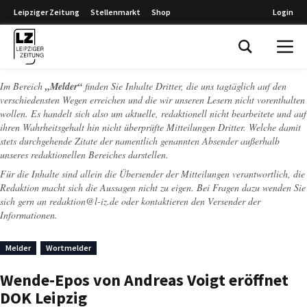
Leipziger Zeitung
Stellenmarkt
Shop
Login
Leipziger Zeitung
Im Bereich
„Melder“
finden Sie Inhalte Dritter, die uns tagtäglich auf den
verschiedensten Wegen erreichen und die wir unseren Lesern nicht vorenthalten
wollen. Es handelt sich also um aktuelle, redaktionell nicht bearbeitete und auf
ihren Wahrheitsgehalt hin nicht überprüfte Mitteilungen Dritter. Welche damit
stets durchgehende Zitate der namentlich genannten Absender außerhalb
unseres redaktionellen Bereiches darstellen.
Für die Inhalte sind allein die Übersender der Mitteilungen verantwortlich, die
Redaktion macht sich die Aussagen nicht zu eigen. Bei Fragen dazu wenden Sie
sich gern an
redaktion@l-iz.de
oder kontaktieren den Versender der
Informationen.
Melder
Wortmelder
Wende-Epos von Andreas Voigt eröffnet
DOK Leipzig