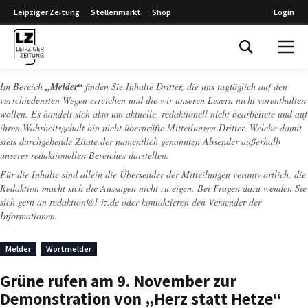
Leipziger Zeitung
Stellenmarkt
Shop
Login
Leipziger Zeitung
Im Bereich
„Melder“
finden Sie Inhalte Dritter, die uns tagtäglich auf den
verschiedensten Wegen erreichen und die wir unseren Lesern nicht vorenthalten
wollen. Es handelt sich also um aktuelle, redaktionell nicht bearbeitete und auf
ihren Wahrheitsgehalt hin nicht überprüfte Mitteilungen Dritter. Welche damit
stets durchgehende Zitate der namentlich genannten Absender außerhalb
unseres redaktionellen Bereiches darstellen.
Für die Inhalte sind allein die Übersender der Mitteilungen verantwortlich, die
Redaktion macht sich die Aussagen nicht zu eigen. Bei Fragen dazu wenden Sie
sich gern an
redaktion@l-iz.de
oder kontaktieren den Versender der
Informationen.
Melder
Wortmelder
Grüne rufen am 9. November zur
Demonstration von „Herz statt Hetze“