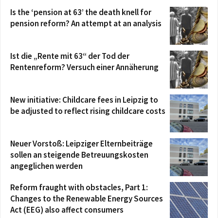
Is the ‘pension at 63’ the death knell for
pension reform? An attempt at an analysis
Ist die „Rente mit 63“ der Tod der
Rentenreform? Versuch einer Annäherung
New initiative: Childcare fees in Leipzig to
be adjusted to reflect rising childcare costs
Neuer Vorstoß: Leipziger Elternbeiträge
sollen an steigende Betreuungskosten
angeglichen werden
Reform fraught with obstacles, Part 1:
Changes to the Renewable Energy Sources
Act (EEG) also affect consumers