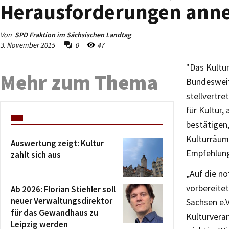
Herausforderungen an
Von
SPD Fraktion im Sächsischen Landtag
3. November 2015
0
47
"Das Kultu
Mehr zum Thema
Bundesweit 
stellvertr
für Kultur,
bestätigen,
Kulturräum
Auswertung zeigt: Kultur
Empfehlung
zahlt sich aus
„Auf die n
vorbereite
Ab 2026: Florian Stiehler soll
neuer Verwaltungsdirektor
Sachsen e.V
für das Gewandhaus zu
Kulturveran
Leipzig werden