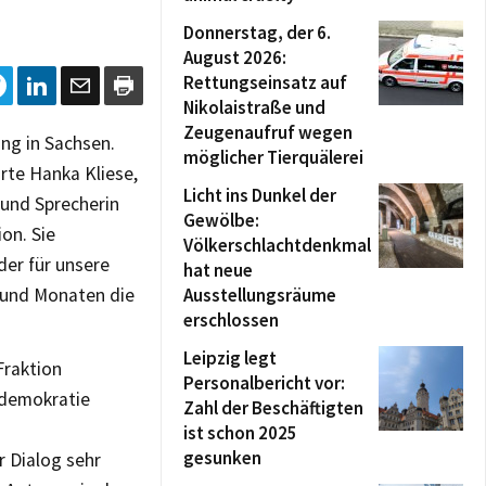
Donnerstag, der 6.
August 2026:
Rettungseinsatz auf
Nikolaistraße und
Zeugenaufruf wegen
ng in Sachsen.
möglicher Tierquälerei
ärte Hanka Kliese,
Licht ins Dunkel der
 und Sprecherin
Gewölbe:
on. Sie
Völkerschlachtdenkmal
der für unsere
hat neue
 und Monaten die
Ausstellungsräume
erschlossen
Leipzig legt
Fraktion
Personalbericht vor:
ldemokratie
Zahl der Beschäftigten
ist schon 2025
gesunken
r Dialog sehr