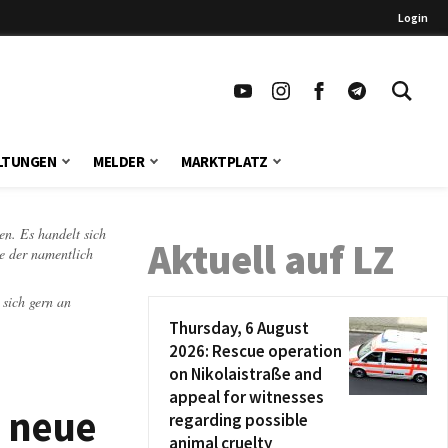
Login
LTUNGEN
MELDER
MARKTPLATZ
en. Es handelt sich
Aktuell auf LZ
te der namentlich
 sich gern an
Thursday, 6 August
2026: Rescue operation
on Nikolaistraße and
appeal for witnesses
 neue
regarding possible
animal cruelty