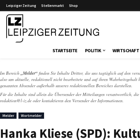
Leipziger Zeitung
Stellenmarkt
Shop
Leipziger Zeitung
STARTSEITE
POLITIK
WIRTSCHAFT
Im Bereich
„Melder“
finden Sie Inhalte Dritter, die uns tagtäglich auf den ver
also um aktuelle, redaktionell nicht bearbeitete und auf ihren Wahrheitsgehalt 
genannten Absender außerhalb unseres redaktionellen Bereiches darstellen.
Für die Inhalte sind allein die Übersender der Mitteilungen verantwortlich, di
redaktion@l-iz.de
oder kontaktieren den Versender der Informationen.
Melder
Wortmelder
Hanka Kliese (SPD): Kul