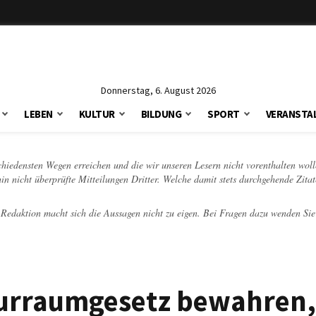
Donnerstag, 6. August 2026
LEBEN
KULTUR
BILDUNG
SPORT
VERANSTA
schiedensten Wegen erreichen und die wir unseren Lesern nicht vorenthalten woll
hin nicht überprüfte Mitteilungen Dritter. Welche damit stets durchgehende Zita
e Redaktion macht sich die Aussagen nicht zu eigen. Bei Fragen dazu wenden Sie
turraumgesetz bewahren,