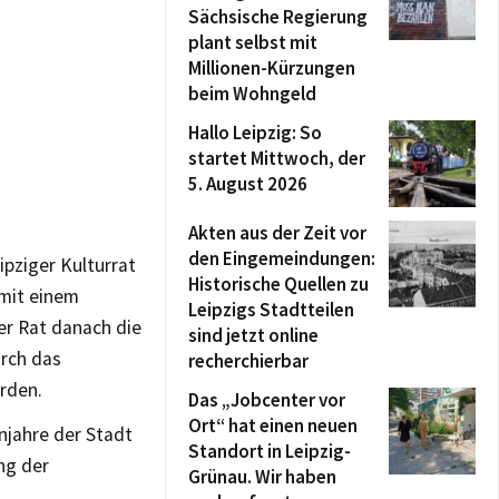
Sächsische Regierung
plant selbst mit
Millionen-Kürzungen
beim Wohngeld
Hallo Leipzig: So
startet Mittwoch, der
5. August 2026
Akten aus der Zeit vor
den Eingemeindungen:
ipziger Kulturrat
Historische Quellen zu
 mit einem
Leipzigs Stadtteilen
der Rat danach die
sind jetzt online
urch das
recherchierbar
rden.
Das „Jobcenter vor
Ort“ hat einen neuen
njahre der Stadt
Standort in Leipzig-
ng der
Grünau. Wir haben