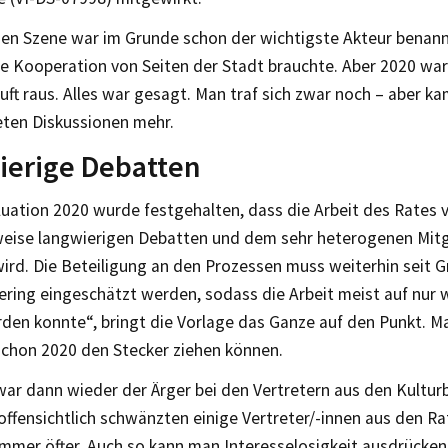
eien Szene war im Grunde schon der wichtigste Akteur benann
re Kooperation von Seiten der Stadt brauchte. Aber 2020 war
uft raus. Alles war gesagt. Man traf sich zwar noch – aber ka
eten Diskussionen mehr.
ierige Debatten
luation 2020 wurde festgehalten, dass die Arbeit des Rates 
weise langwierigen Debatten und dem sehr heterogenen Mitg
rd. Die Beteiligung an den Prozessen muss weiterhin seit 
ering eingeschätzt werden, sodass die Arbeit meist auf nur 
rden konnte“, bringt die Vorlage das Ganze auf den Punkt. M
 schon 2020 den Stecker ziehen können.
ar dann wieder der Ärger bei den Vertretern aus den Kultur
ffensichtlich schwänzten einige Vertreter/-innen aus den Ra
immer öfter. Auch so kann man Interesselosigkeit ausdrücken