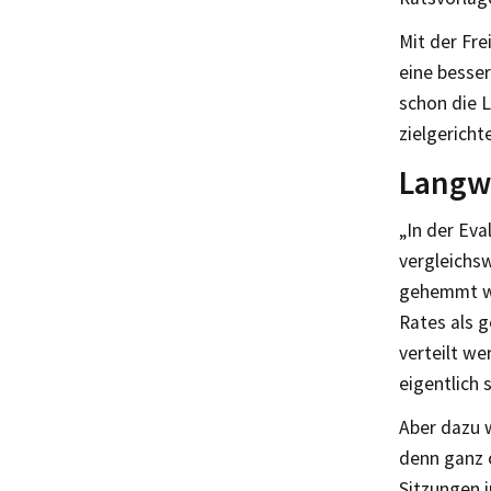
Mit der Fr
eine besse
schon die L
zielgericht
Langw
„In der Eva
vergleichs
gehemmt wi
Rates als g
verteilt we
eigentlich
Aber dazu w
denn ganz o
Sitzungen 