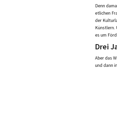
Denn damals
etlichen F
der Kultur
Künstlern.
es um Förd
Drei J
Aber das We
und dann i