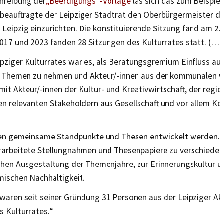
chreibung der
„Beerdigungs“-Vorlage
las sich das zum Beispie
 beauftragte der Leipziger Stadtrat den Oberbürgermeister d
n Leipzig einzurichten. Die konstituierende Sitzung fand am 2
017 und 2023 fanden 28 Sitzungen des Kulturrates statt. (…
ipziger Kulturrates war es, als Beratungsgremium Einfluss auf
 Themen zu nehmen und Akteur/-innen aus der kommunalen w
mit Akteur/-innen der Kultur- und Kreativwirtschaft, der regi
en relevanten Stakeholdern aus Gesellschaft und vor allem K
ten gemeinsame Standpunkte und Thesen entwickelt werden. 
erarbeitete Stellungnahmen und Thesenpapiere zu verschiede
ichen Ausgestaltung der Themenjahre, zur Erinnerungskultur 
ischen Nachhaltigkeit.
waren seit seiner Gründung 31 Personen aus der Leipziger A
s Kulturrates.“