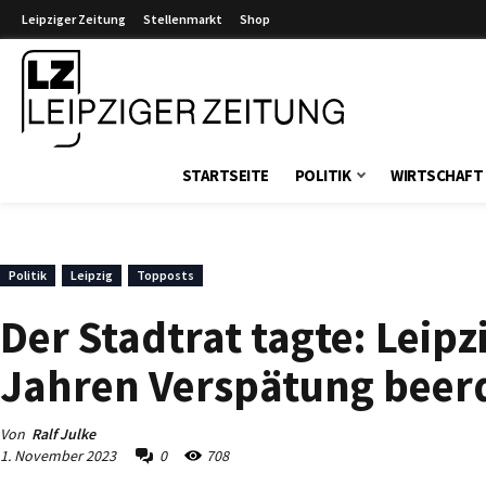
Leipziger Zeitung
Stellenmarkt
Shop
Leipziger Zeitung
STARTSEITE
POLITIK
WIRTSCHAFT
Politik
Leipzig
Topposts
Der Stadtrat tagte: Leipz
Jahren Verspätung beerd
Von
Ralf Julke
1. November 2023
0
708