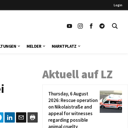
Login
LTUNGEN
MELDER
MARKTPLATZ
Aktuell auf LZ
i
Thursday, 6 August
2026: Rescue operation
on Nikolaistraße and
appeal for witnesses
regarding possible
animal cruelty