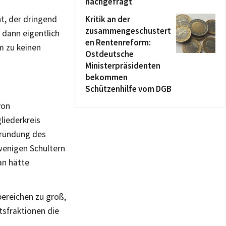
nachgefragt
t, der dringend
Kritik an der
zusammengeschustert
 dann eigentlich
en Rentenreform:
m zu keinen
Ostdeutsche
Ministerpräsidenten
bekommen
Schützenhilfe vom DGB
von
liederkreis
Gründung des
wenigen Schultern
an hätte
bereichen zu groß,
tsfraktionen die
.