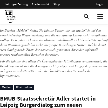
Leipziger Zeitung
Stellenmarkt
Shop
Login
Leipziger Zeitung
Im Bereich
„Melder“
finden Sie Inhalte Dritter, die uns tagtäglich auf den
verschiedensten Wegen erreichen und die wir unseren Lesern nicht vorenthalten
wollen. Es handelt sich also um aktuelle, redaktionell nicht bearbeitete und auf
ihren Wahrheitsgehalt hin nicht überprüfte Mitteilungen Dritter. Welche damit
stets durchgehende Zitate der namentlich genannten Absender außerhalb
unseres redaktionellen Bereiches darstellen.
Für die Inhalte sind allein die Übersender der Mitteilungen verantwortlich, die
Redaktion macht sich die Aussagen nicht zu eigen. Bei Fragen dazu wenden Sie
sich gern an
redaktion@l-iz.de
oder kontaktieren den Versender der
Informationen.
Melder
Wortmelder
BMUB-Staatssekretär Adler startet in
Leipzig Bürgerdialog zum neuen