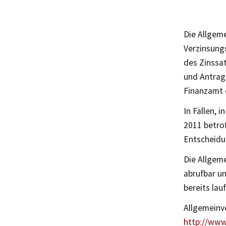
Die Allgem
Verzinsung
des Zinssat
und Antrag
Finanzamt 
In Fällen,
2011 betrof
Entscheidu
Die Allgem
abrufbar un
bereits lau
Allgemeinv
http://www