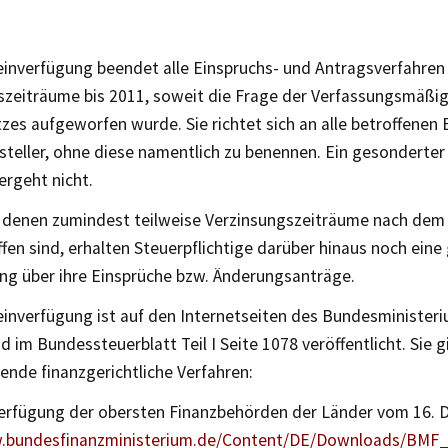
einverfügung beendet alle Einspruchs- und Antragsverfahren 
szeiträume bis 2011, soweit die Frage der Verfassungsmäßi
zes aufgeworfen wurde. Sie richtet sich an alle betroffenen 
steller, ohne diese namentlich zu benennen. Ein gesonderte
ergeht nicht.
 in denen zumindest teilweise Verzinsungszeiträume nach de
fen sind, erhalten Steuerpflichtige darüber hinaus noch ein
ng über ihre Einsprüche bzw. Änderungsanträge.
einverfügung ist auf den Internetseiten des Bundesminister
d im Bundessteuerblatt Teil I Seite 1078 veröffentlicht. Sie gi
fende finanzgerichtliche Verfahren:
erfügung der obersten Finanzbehörden der Länder vom 16.
.bundesfinanzministerium.de/Content/DE/Downloads/BMF_