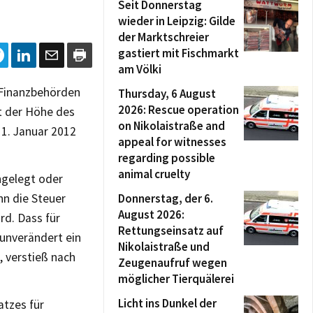
Seit Donnerstag
wieder in Leipzig: Gilde
der Marktschreier
gastiert mit Fischmarkt
am Völki
 Finanzbehörden
Thursday, 6 August
2026: Rescue operation
t der Höhe des
on Nikolaistraße and
1. Januar 2012
appeal for witnesses
regarding possible
animal cruelty
ngelegt oder
nn die Steuer
Donnerstag, der 6.
August 2026:
rd. Dass für
Rettungseinsatz auf
unverändert ein
Nikolaistraße und
, verstieß nach
Zeugenaufruf wegen
möglicher Tierquälerei
Licht ins Dunkel der
atzes für