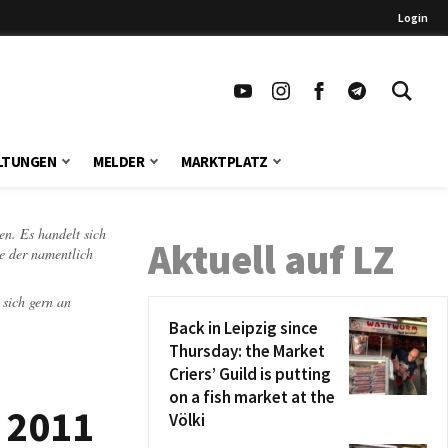
Login
LTUNGEN
MELDER
MARKTPLATZ
en. Es handelt sich
Aktuell auf LZ
te der namentlich
 sich gern an
Back in Leipzig since
Thursday: the Market
Criers’ Guild is putting
on a fish market at the
s 2011
Völki