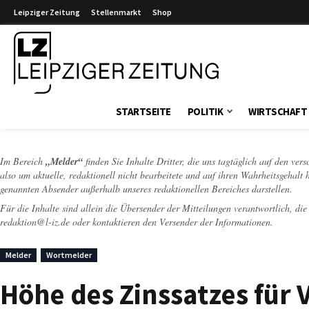
Leipziger Zeitung
Stellenmarkt
Shop
Leipziger Zeitung
STARTSEITE
POLITIK
WIRTSCHAFT
Im Bereich
„Melder“
finden Sie Inhalte Dritter, die uns tagtäglich auf den ver
also um aktuelle, redaktionell nicht bearbeitete und auf ihren Wahrheitsgehalt 
genannten Absender außerhalb unseres redaktionellen Bereiches darstellen.
Für die Inhalte sind allein die Übersender der Mitteilungen verantwortlich, di
redaktion@l-iz.de
oder kontaktieren den Versender der Informationen.
Melder
Wortmelder
Höhe des Zinssatzes für