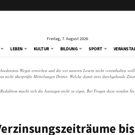
Freitag, 7. August 2026
LEBEN
KULTUR
BILDUNG
SPORT
VERANSTA
schiedensten Wegen erreichen und die wir unseren Lesern nicht vorenthalten woll
hin nicht überprüfte Mitteilungen Dritter. Welche damit stets durchgehende Zita
e Redaktion macht sich die Aussagen nicht zu eigen. Bei Fragen dazu wenden Sie
 Verzinsungszeiträume bi