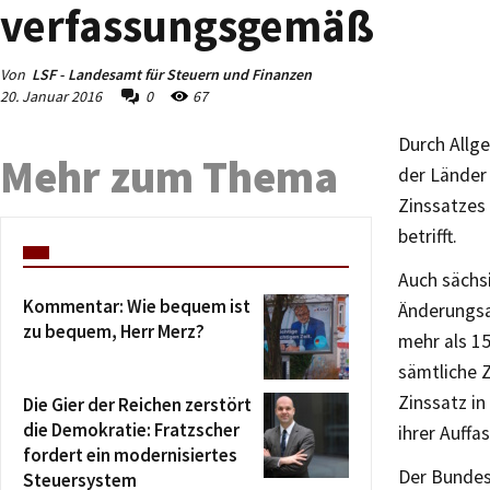
verfassungsgemäß
Von
LSF - Landesamt für Steuern und Finanzen
20. Januar 2016
0
67
Durch Allg
Mehr zum Thema
der Länder
Zinssatzes
betrifft.
Auch sächs
Kommentar: Wie bequem ist
Änderungsa
zu bequem, Herr Merz?
mehr als 1
sämtliche 
Zinssatz in
Die Gier der Reichen zerstört
die Demokratie: Fratzscher
ihrer Auff
fordert ein modernisiertes
Der Bundes
Steuersystem