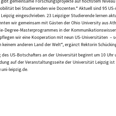
Es gibt gemeinsame Forschungsprojekte auf höchstem Niveau
bilität bei Studierenden wie Dozenten.“ Aktuell sind 95 US-
 Leipzig eingeschrieben. 23 Leipziger Studierende lernen aktu
nnten wir gemeinsam mit Gästen der Ohio University aus Ath
le-Degree-Masterprogrammes in der Kommunikationswissens
pflegen wir eine Kooperation mit neun US-Universitäten – so
n keinem anderen Land der Welt“, ergänzt Rektorin Schückin
 des US-Botschafters an der Universität beginnt um 10 Uhr un
ung auf der Veranstaltungsseite der Universität Leipzig ist 
uni-leipzig.de.