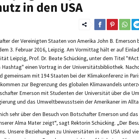
utz in den USA
after der Vereinigten Staaten von Amerika John B. Emerson
em 3. Februar 2016, Leipzig. Am Vormittag hält er auf Einla
ität Leipzig, Prof. Dr. Beate Schücking, unter dem Titel "#A
a Hashtag" einen Vortrag in der Universitätsbibliothek. Nac
d gemeinsam mit 194 Staaten bei der Klimakonferenz in Par
bkommen zur Begrenzung des globalen Klimawandels unterz
schafter Emerson mit Studenten der Universität über die Um
erung und das Umweltbewusstsein der Amerikaner im Allta
 mich sehr über den Besuch von Botschafter Emerson und das
nserer Alma Mater zeigt“, sagt Rektorin Schücking. „Der Bes
ns. Unsere Beziehungen zu Universitäten in den USA sind vie