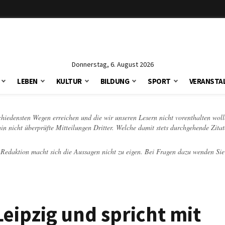
Donnerstag, 6. August 2026
LEBEN
KULTUR
BILDUNG
SPORT
VERANSTA
schiedensten Wegen erreichen und die wir unseren Lesern nicht vorenthalten woll
hin nicht überprüfte Mitteilungen Dritter. Welche damit stets durchgehende Zita
e Redaktion macht sich die Aussagen nicht zu eigen. Bei Fragen dazu wenden Sie
eipzig und spricht mit