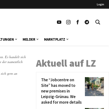
Login
LTUNGEN
MELDER
MARKTPLATZ
en. Es handelt sich
Aktuell auf LZ
te der namentlich
 sich gern an
The “Jobcentre on
Site” has moved to
new premises in
Leipzig-Grünau. We
asked for more details