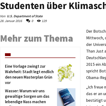
Studenten über Klimasch
Von
U.S. Department of State
28. Januar 2016
0
129
Der Botsch
Mehr zum Thema
Mittwoch, d
der Univers
Than Just 
Deutschlan
2015 ein A
Eine Vorlage zwingt zur
spricht Bot
Wahrheit: Stadt legt endlich
den neuen Masterplan Grün
Obama-Regi
vor
„Ich freue
Wasser: Warum wir uns
das er an u
gewaltige Sorgen um das
bestätigt u
lebendige Nass machen