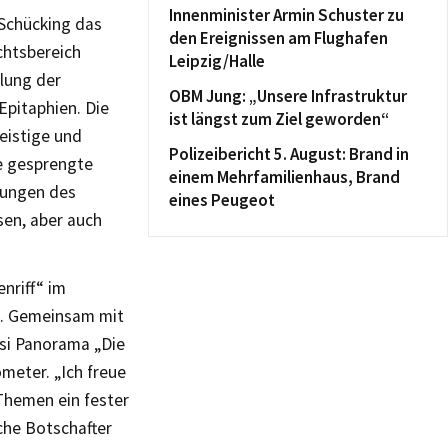
Innenminister Armin Schuster zu
Schücking das
den Ereignissen am Flughafen
chtsbereich
Leipzig/Halle
mlung der
OBM Jung: „Unsere Infrastruktur
Epitaphien. Die
ist längst zum Ziel geworden“
geistige und
Polizeibericht 5. August: Brand in
ie gesprengte
einem Mehrfamilienhaus, Brand
zungen des
eines Peugeot
sen, aber auch
nriff“ im
s. Gemeinsam mit
isi Panorama „Die
meter. „Ich freue
Themen ein fester
che Botschafter