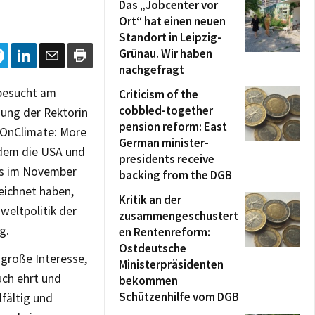
Das „Jobcenter vor
Ort“ hat einen neuen
Standort in Leipzig-
Grünau. Wir haben
nachgefragt
 besucht am
Criticism of the
cobbled-together
dung der Rektorin
pension reform: East
ctOnClimate: More
German minister-
hdem die USA und
presidents receive
is im November
backing from the DGB
eichnet haben,
Kritik an der
weltpolitik der
zusammengeschustert
g.
en Rentenreform:
Ostdeutsche
 große Interesse,
Ministerpräsidenten
uch ehrt und
bekommen
Schützenhilfe vom DGB
lfältig und