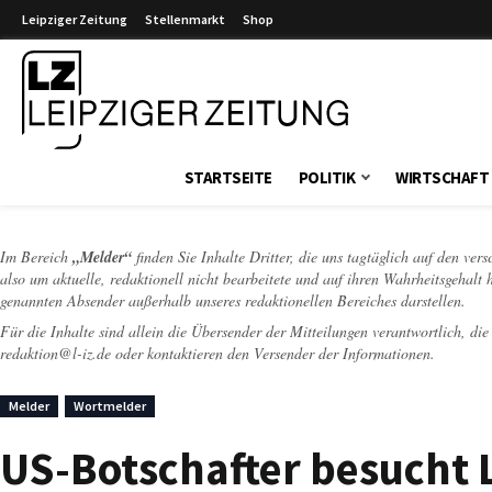
Leipziger Zeitung
Stellenmarkt
Shop
Leipziger Zeitung
STARTSEITE
POLITIK
WIRTSCHAFT
Im Bereich
„Melder“
finden Sie Inhalte Dritter, die uns tagtäglich auf den ver
also um aktuelle, redaktionell nicht bearbeitete und auf ihren Wahrheitsgehalt 
genannten Absender außerhalb unseres redaktionellen Bereiches darstellen.
Für die Inhalte sind allein die Übersender der Mitteilungen verantwortlich, di
redaktion@l-iz.de
oder kontaktieren den Versender der Informationen.
Melder
Wortmelder
US-Botschafter besucht L