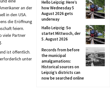
 und eine
Hello Leipzig: Here’s
Amerikaner an der
how Wednesday 5
August 2026 gets
ell in den USA.
underway
ens die Eröffnung
Hallo Leipzig: So
chaft feiern.
startet Mittwoch, der
 viele Partner
5. August 2026
g.
Records from before
d ist öffentlich.
the municipal
erforderlich unter
amalgamations:
Historical sources on
Leipzig’s districts can
now be searched online