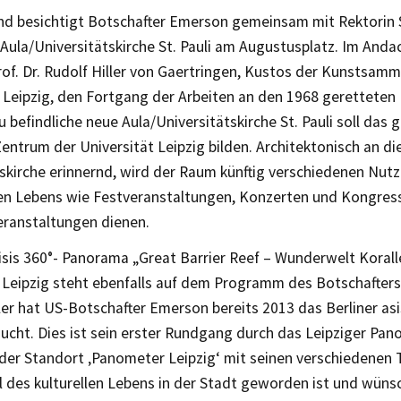
nd besichtigt Botschafter Emerson gemeinsam mit Rektorin 
Aula/Universitätskirche St. Pauli am Augustusplatz. Im Anda
rof. Dr. Rudolf Hiller von Gaertringen, Kustos der Kunstsam
 Leipzig, den Fortgang der Arbeiten an den 1968 geretteten 
 befindliche neue Aula/Universitätskirche St. Pauli soll das 
Zentrum der Universität Leipzig bilden. Architektonisch an d
tskirche erinnernd, wird der Raum künftig verschiedenen Nut
ren Lebens wie Festveranstaltungen, Konzerten und Kongres
eranstaltungen dienen.
sis 360°- Panorama „Great Barrier Reef – Wunderwelt Koralle
Leipzig steht ebenfalls auf dem Programm des Botschafter
er hat US-Botschafter Emerson bereits 2013 das Berliner as
cht. Dies ist sein erster Rundgang durch das Leipziger Pano
 der Standort ‚Panometer Leipzig‘ mit seinen verschiedenen 
l des kulturellen Lebens in der Stadt geworden ist und wüns