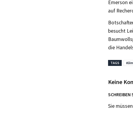
Emerson ein
auf Recherc
Botschafte
besucht Lei
Baumwollsp
die Handel
TAGS
Klim
Keine Ko
SCHREIBEN 
Sie müsse