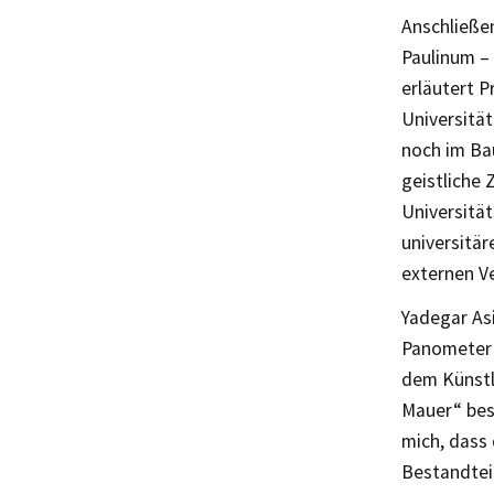
Anschließe
Paulinum – 
erläutert P
Universität
noch im Bau
geistliche 
Universitä
universitä
externen V
Yadegar Asi
Panometer 
dem Künstl
Mauer“ besu
mich, dass
Bestandtei