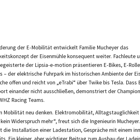
derung der E-Mobilität entwickelt Familie Mucheyer das
keitskonzept der Eisenmühle konsequent weiter. Fachleute u
egeisterte der Lipsia-e-motion präsentieren E-Bikes, E-Rolle
 – der elektrische Fuhrpark im historischen Ambiente der Ei
he offen und reicht von „eTrabi“ über Twike bis Tesla. Dass 
ort einander nicht ausschließen, demonstriert der Champio
 WHZ Racing Teams.
 Mobilität neu denken. Elektromobilität, Alltagstauglichkei
 kein Widerspruch mehr“, freut sich die Ingenieurin Mucheyer.
gt die Installation einer Ladestation, Gespräche mit einem in
its. Ein kleiner, aber wichtiger Beitrag zum Ausbau der Ladei