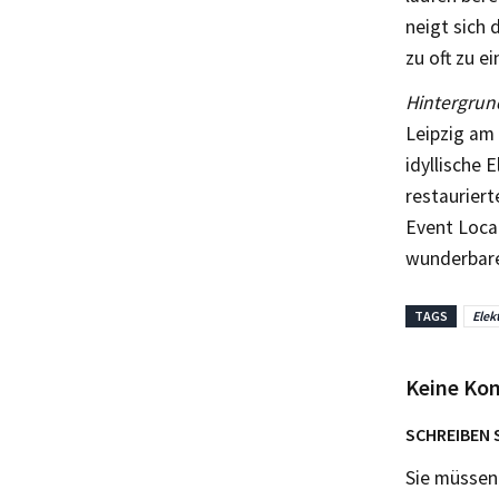
neigt sich 
zu oft zu ei
Hintergrun
Leipzig am
idyllische 
restauriert
Event Locat
wunderbare
TAGS
Elek
Keine Ko
SCHREIBEN 
Sie müsse