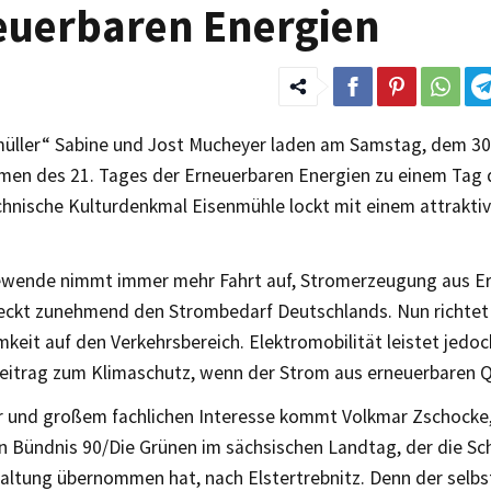
euerbaren Energien
müller“ Sabine und Jost Mucheyer laden am Samstag, dem 30. 
men des 21. Tages der Erneuerbaren Energien zu einem Tag d
chnische Kulturdenkmal Eisenmühle lockt mit einem attraktiv
ewende nimmt immer mehr Fahrt auf, Stromerzeugung aus E
eckt zunehmend den Strombedarf Deutschlands. Nun richtet 
eit auf den Verkehrsbereich. Elektromobilität leistet jedoc
Beitrag zum Klimaschutz, wenn der Strom aus erneuerbaren 
r und großem fachlichen Interesse kommt Volkmar Zschocke,
n Bündnis 90/Die Grünen im sächsischen Landtag, der die Sch
taltung übernommen hat, nach Elstertrebnitz. Denn der selb