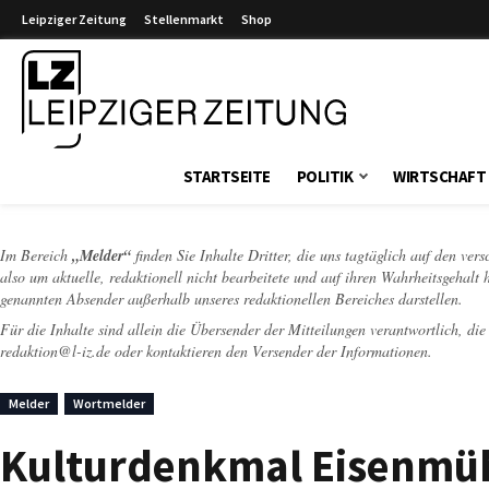
Leipziger Zeitung
Stellenmarkt
Shop
Leipziger Zeitung
STARTSEITE
POLITIK
WIRTSCHAFT
Im Bereich
„Melder“
finden Sie Inhalte Dritter, die uns tagtäglich auf den ver
also um aktuelle, redaktionell nicht bearbeitete und auf ihren Wahrheitsgehalt 
genannten Absender außerhalb unseres redaktionellen Bereiches darstellen.
Für die Inhalte sind allein die Übersender der Mitteilungen verantwortlich, di
redaktion@l-iz.de
oder kontaktieren den Versender der Informationen.
Melder
Wortmelder
Kulturdenkmal Eisenmühle