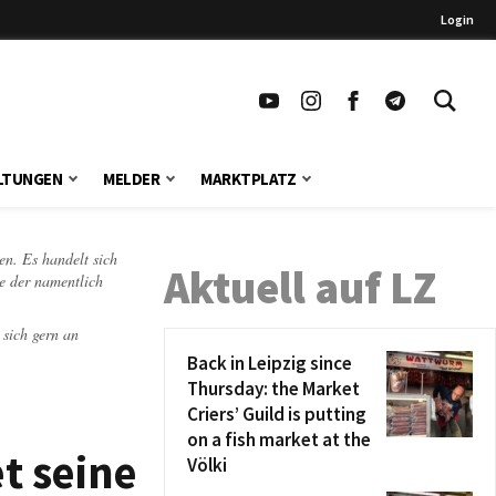
Login
LTUNGEN
MELDER
MARKTPLATZ
en. Es handelt sich
Aktuell auf LZ
te der namentlich
 sich gern an
Back in Leipzig since
Thursday: the Market
Criers’ Guild is putting
on a fish market at the
t seine
Völki