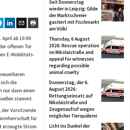
Seit Donnerstag
wieder in Leipzig: Gilde
der Marktschreier
gastiert mit Fischmarkt
am Völki
April ab 10:00
Thursday, 6 August
2026: Rescue operation
er offenen Tür
on Nikolaistraße and
en E-Mobilitäts-
appeal for witnesses
regarding possible
animal cruelty
rneuerbaren
sich die
Donnerstag, der 6.
August 2026:
h nur dann einen
Rettungseinsatz auf
Quellen stammt.
Nikolaistraße und
Zeugenaufruf wegen
 der Vorsitzende
möglicher Tierquälerei
irmherrschaft für
Licht ins Dunkel der
st erzeugte Strom