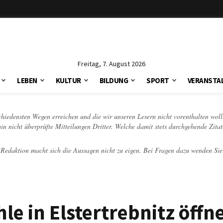
Freitag, 7. August 2026
LEBEN
KULTUR
BILDUNG
SPORT
VERANSTA
schiedensten Wegen erreichen und die wir unseren Lesern nicht vorenthalten woll
hin nicht überprüfte Mitteilungen Dritter. Welche damit stets durchgehende Zita
e Redaktion macht sich die Aussagen nicht zu eigen. Bei Fragen dazu wenden Sie
 in Elstertrebnitz öffne