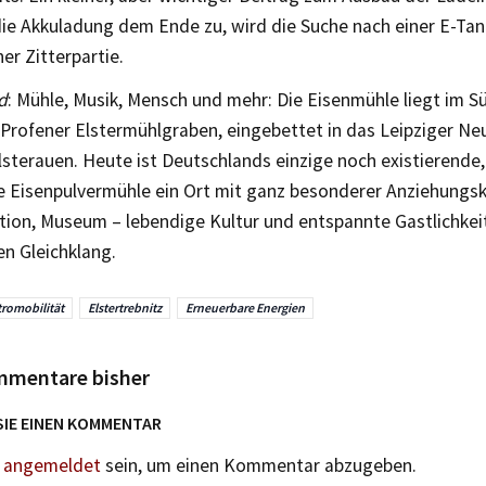
die Akkuladung dem Ende zu, wird die Suche nach einer E-Tank
ner Zitterpartie.
d
: Mühle, Musik, Mensch und mehr: Die Eisenmühle liegt im 
 Profener Elstermühlgraben, eingebettet in das Leipziger N
Elsterauen. Heute ist Deutschlands einzige noch existierende, 
e Eisenpulvermühle ein Ort mit ganz besonderer Anziehungskr
ion, Museum – lebendige Kultur und entspannte Gastlichkeit 
n Gleichklang.
tromobilität
Elstertrebnitz
Erneuerbare Energien
mmentare bisher
SIE EINEN KOMMENTAR
n
angemeldet
sein, um einen Kommentar abzugeben.