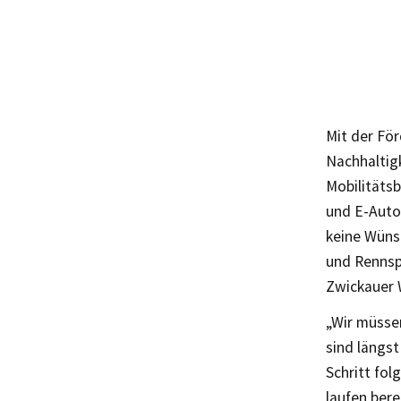
Mit der För
Nachhaltig
Mobilitätsb
und E-Autos
keine Wünsc
und Rennsp
Zwickauer
„Wir müssen
sind längst
Schritt fol
laufen bere