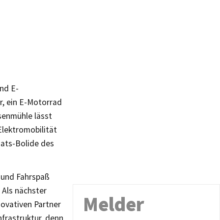
nd E-
r, ein E-Motorrad
senmühle lässt
Elektromobilität
nats-Bolide des
t und Fahrspaß
 Als nächster
Melder
novativen Partner
nfrastruktur, denn