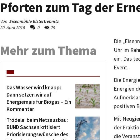
Pforten zum Tag der Ern
Von
Eisenmühle Elstertrebnitz
20. April 2016
0
79
Die „Eisen
Mehr zum Thema
Uhr im Rah
ein. Das te
Event.
Die Energi
Das Wasser wird knapp:
Energien d
Dann setzen wir auf
Aufmerksamk
Energiemais für Biogas – Ein
positiven 
Kommentar
Mit Neugie
Trödelei beim Netzausbau:
BUND Sachsen kritisiert
der Fraktio
Priorisierungswünsche des
die Verans