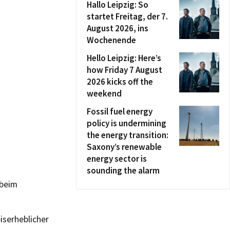
Hallo Leipzig: So
startet Freitag, der 7.
August 2026, ins
Wochenende
Hello Leipzig: Here’s
how Friday 7 August
2026 kicks off the
weekend
Fossil fuel energy
policy is undermining
the energy transition:
Saxony’s renewable
energy sector is
sounding the alarm
 beim
iserheblicher