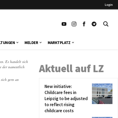
Login
LTUNGEN
MELDER
MARKTPLATZ
en. Es handelt sich
Aktuell auf LZ
te der namentlich
 sich gern an
New initiative:
Childcare fees in
Leipzig to be adjusted
to reflect rising
childcare costs