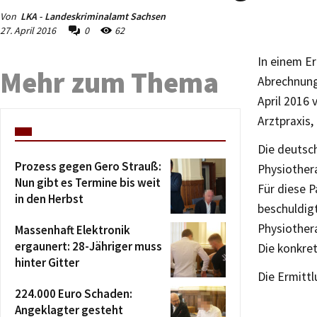
Von
LKA - Landeskriminalamt Sachsen
27. April 2016
0
62
In einem E
Mehr zum Thema
Abrechnung
April 2016 
Arztpraxis,
Die deutsc
Prozess gegen Gero Strauß:
Physiothera
Nun gibt es Termine bis weit
Für diese P
in den Herbst
beschuldig
Physiother
Massenhaft Elektronik
ergaunert: 28-Jähriger muss
Die konkre
hinter Gitter
Die Ermitt
224.000 Euro Schaden:
Angeklagter gesteht