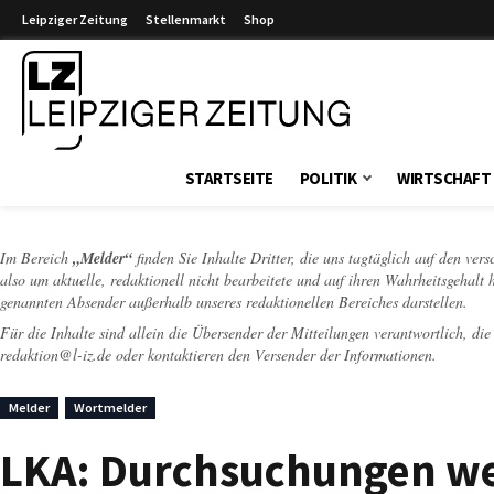
Leipziger Zeitung
Stellenmarkt
Shop
Leipziger Zeitung
STARTSEITE
POLITIK
WIRTSCHAFT
Im Bereich
„Melder“
finden Sie Inhalte Dritter, die uns tagtäglich auf den ver
also um aktuelle, redaktionell nicht bearbeitete und auf ihren Wahrheitsgehalt 
genannten Absender außerhalb unseres redaktionellen Bereiches darstellen.
Für die Inhalte sind allein die Übersender der Mitteilungen verantwortlich, di
redaktion@l-iz.de
oder kontaktieren den Versender der Informationen.
Melder
Wortmelder
LKA: Durchsuchungen w