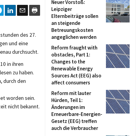
Neuer Vorstoß:
Leipziger
Elternbeiträge sollen
an steigende
Betreuungskosten
stunden des 27.
angeglichen werden
ngen und eine
Reform fraught with
idenau durchsucht.
obstacles, Part 1:
Changes to the
0 in ihren
Renewable Energy
lesen zu haben.
Sources Act (EEG) also
n, durch den
affect consumers
Reform mit lauter
net worden sein.
Hürden, Teil 1:
it nicht bekannt.
Änderungen im
Erneuerbare-Energien-
Gesetz (EEG) treffen
auch die Verbraucher