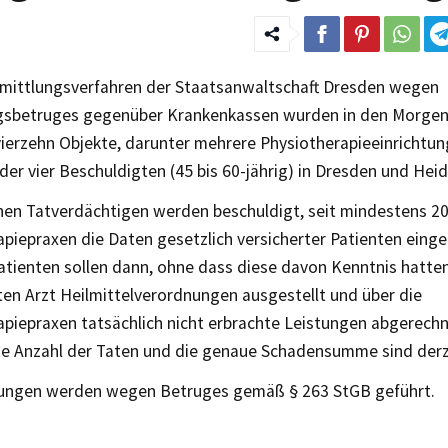
rmittlungsverfahren der Staatsanwaltschaft Dresden wegen
sbetruges gegenüber Krankenkassen wurden in den Morgen
vierzehn Objekte, darunter mehrere Physiotherapieeinrichtu
 der vier Beschuldigten (45 bis 60-jährig) in Dresden und He
hen Tatverdächtigen werden beschuldigt, seit mindestens 201
piepraxen die Daten gesetzlich versicherter Patienten einge
atienten sollen dann, ohne dass diese davon Kenntnis hatte
ten Arzt Heilmittelverordnungen ausgestellt und über die
apiepraxen tatsächlich nicht erbrachte Leistungen abgerech
te Anzahl der Taten und die genaue Schadensumme sind derze
lungen werden wegen Betruges gemäß § 263 StGB geführt.