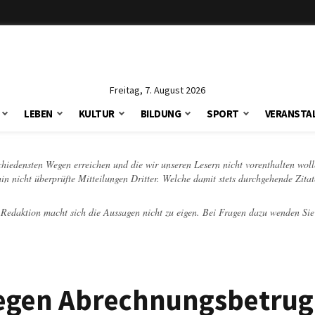
Freitag, 7. August 2026
LEBEN
KULTUR
BILDUNG
SPORT
VERANSTA
schiedensten Wegen erreichen und die wir unseren Lesern nicht vorenthalten woll
hin nicht überprüfte Mitteilungen Dritter. Welche damit stets durchgehende Zita
e Redaktion macht sich die Aussagen nicht zu eigen. Bei Fragen dazu wenden Sie
egen Abrechnungsbetrug