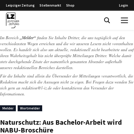
Leipziger Zeitung
Stellenmarkt
Shop
Login
Leipziger Zeitung
Im Bereich
„Melder“
finden Sie Inhalte Dritter, die uns tagtäglich auf den
verschiedensten Wegen erreichen und die wir unseren Lesern nicht vorenthalten
wollen. Es handelt sich also um aktuelle, redaktionell nicht bearbeitete und auf
ihren Wahrheitsgehalt hin nicht überprüfte Mitteilungen Dritter. Welche damit
stets durchgehende Zitate der namentlich genannten Absender außerhalb
unseres redaktionellen Bereiches darstellen.
Für die Inhalte sind allein die Übersender der Mitteilungen verantwortlich, die
Redaktion macht sich die Aussagen nicht zu eigen. Bei Fragen dazu wenden Sie
sich gern an
redaktion@l-iz.de
oder kontaktieren den Versender der
Informationen.
Melder
Wortmelder
Naturschutz: Aus Bachelor-Arbeit wird
NABU-Broschüre