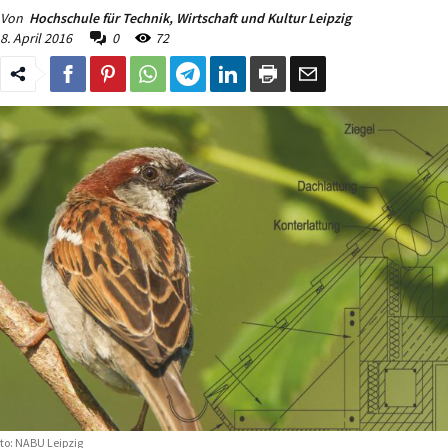
Von
Hochschule für Technik, Wirtschaft und Kultur Leipzig
8. April 2016
0
72
to: NABU Leipzig