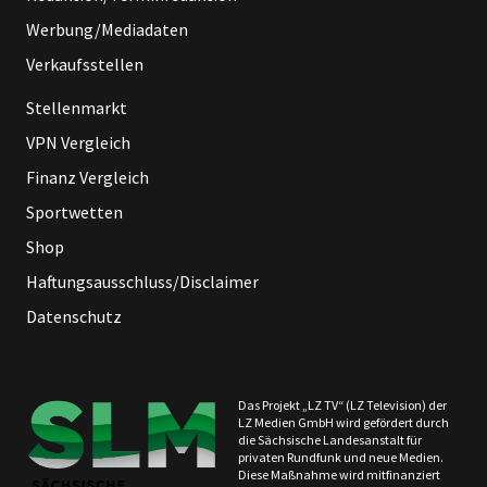
Werbung/Mediadaten
Verkaufsstellen
Stellenmarkt
VPN Vergleich
Finanz Vergleich
Sportwetten
Shop
Haftungsausschluss/Disclaimer
Datenschutz
Das Projekt „LZ TV“ (LZ Television) der
LZ Medien GmbH wird gefördert durch
die Sächsische Landesanstalt für
privaten Rundfunk und neue Medien.
Diese Maßnahme wird mitfinanziert