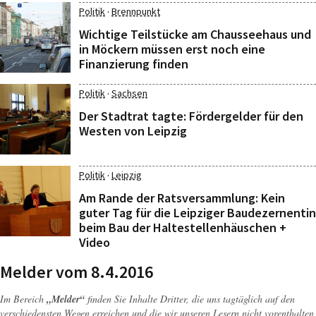
·
Politik
Brennpunkt
Wichtige Teilstücke am Chausseehaus und
in Möckern müssen erst noch eine
Finanzierung finden
·
Politik
Sachsen
Der Stadtrat tagte: Fördergelder für den
Westen von Leipzig
·
Politik
Leipzig
Am Rande der Ratsversammlung: Kein
guter Tag für die Leipziger Baudezernentin
beim Bau der Haltestellenhäuschen +
Video
Melder vom 8.4.2016
Im Bereich
„Melder“
finden Sie Inhalte Dritter, die uns tagtäglich auf den
verschiedensten Wegen erreichen und die wir unseren Lesern nicht vorenthalten