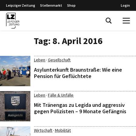
Leipziger Zeitung
Stellenmarkt
Shop
Login
Leipziger Zeitung
Tag:
8. April 2016
·
Leben
Gesellschaft
Asylunterkunft Braunstraße: Wie eine
Pension für Geflüchtete
·
Leben
Fälle & Unfälle
Mit Tränengas zu Legida und aggressiv
gegen Polizisten – 9 Monate Gefängnis
·
Wirtschaft
Mobilität