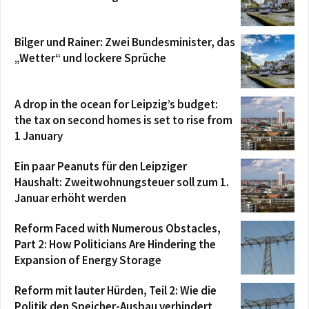
Bilger und Rainer: Zwei Bundesminister, das
„Wetter“ und lockere Sprüche
A drop in the ocean for Leipzig’s budget:
the tax on second homes is set to rise from
1 January
Ein paar Peanuts für den Leipziger
Haushalt: Zweitwohnungsteuer soll zum 1.
Januar erhöht werden
Reform Faced with Numerous Obstacles,
Part 2: How Politicians Are Hindering the
Expansion of Energy Storage
Reform mit lauter Hürden, Teil 2: Wie die
Politik den Speicher-Ausbau verhindert