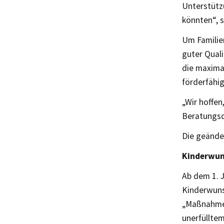
Unterstützu
könnten“, s
Um Familien
guter Quali
die maxima
förderfähi
„Wir hoffen
Beratungsqu
Die geänder
Kinderwun
Ab dem 1. 
Kinderwuns
„Maßnahmen
unerfüllte