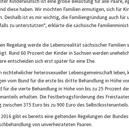
llter Kinderwunsch ist eine große Belastung für alle Paare, 
nd diese haben. Wir möchten Familien ermutigen, sich für Ki
. Deshalb ist es mir wichtig, die Familiengründung auch für 
alls zu unterstützen“, erklärte die sächsische Familienminis
en Regelung werde die Lebensrealität sächsischer Familien 
igt. Rund 60 Prozent der Kinder in Sachsen werden unehelic
re entscheiden sich erst später für eine Ehe.
in nichtehelicher heterosexueller Lebensgemeinschaft leben, 
n vom Bund für die erste bis dritte Behandlung in Höhe von
 für die vierte Behandlung in Höhe von bis zu 25 Prozent de
nanteils erhalten. Die Festbetragsförderung des Freistaates
 zwischen 375 Euro bis zu 900 Euro des Selbstkostenanteils
r 2016 gibt es bereits eine geltenden Regelungen der Bundes
chbehandlung von unverheirateten Paaren.