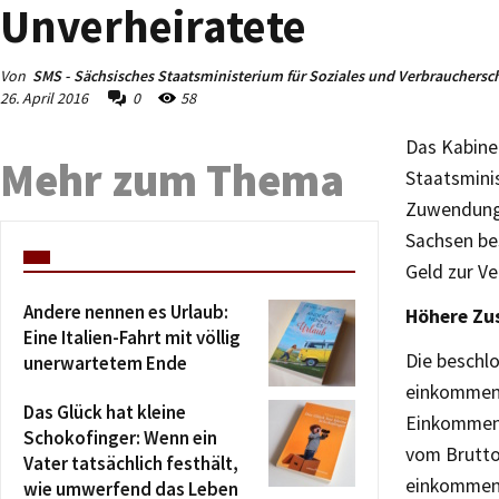
Unverheiratete
Von
SMS - Sächsisches Staatsministerium für Soziales und Verbrauchersc
26. April 2016
0
58
Das Kabinet
Mehr zum Thema
Staatsminis
Zuwendunge
Sachsen bes
Geld zur V
Andere nennen es Urlaub:
Höhere Zu
Eine Italien-Fahrt mit völlig
Die beschl
unerwartetem Ende
einkommens
Das Glück hat kleine
Einkommens
Schokofinger: Wenn ein
vom Brutto
Vater tatsächlich festhält,
einkommens
wie umwerfend das Leben