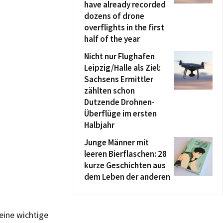
have already recorded
dozens of drone
overflights in the first
half of the year
Nicht nur Flughafen
Leipzig/Halle als Ziel:
Sachsens Ermittler
zählten schon
Dutzende Drohnen-
Überflüge im ersten
Halbjahr
Junge Männer mit
leeren Bierflaschen: 28
kurze Geschichten aus
dem Leben der anderen
eine wichtige