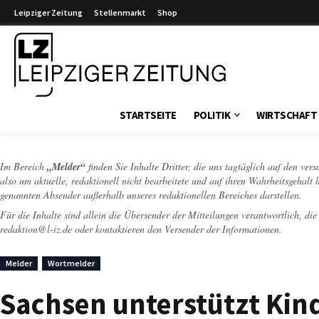
Leipziger Zeitung
Stellenmarkt
Shop
Leipziger Zeitung
STARTSEITE
POLITIK
WIRTSCHAFT
Im Bereich
„Melder“
finden Sie Inhalte Dritter, die uns tagtäglich auf den ver
also um aktuelle, redaktionell nicht bearbeitete und auf ihren Wahrheitsgehalt 
genannten Absender außerhalb unseres redaktionellen Bereiches darstellen.
Für die Inhalte sind allein die Übersender der Mitteilungen verantwortlich, di
redaktion@l-iz.de
oder kontaktieren den Versender der Informationen.
Melder
Wortmelder
Sachsen unterstützt Ki