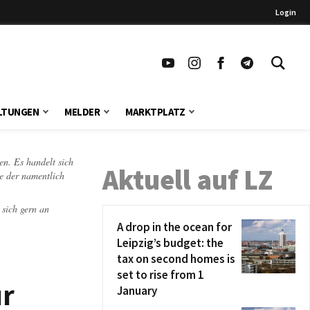
Login
LTUNGEN
MELDER
MARKTPLATZ
en. Es handelt sich
Aktuell auf LZ
te der namentlich
 sich gern an
A drop in the ocean for
Leipzig’s budget: the
tax on second homes is
set to rise from 1
ür
January