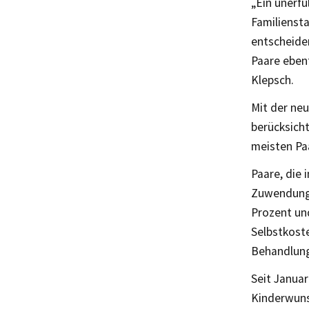
„Ein unerfü
Familiensta
entscheiden
Paare ebenf
Klepsch.
Mit der neu
berücksicht
meisten Paa
Paare, die 
Zuwendunge
Prozent und
Selbstkoste
Behandlung
Seit Janua
Kinderwuns