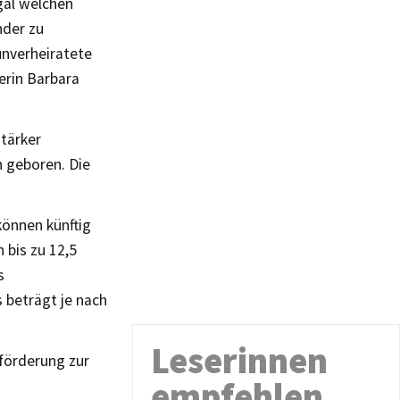
egal welchen
nder zu
unverheiratete
terin Barbara
stärker
h geboren. Die
können künftig
 bis zu 12,5
s
 beträgt je nach
.
Leserinnen
förderung zur
empfehlen