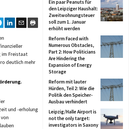
Ein paar Peanuts für
den Leipziger Haushalt:
Zweitwohnungsteuer
soll zum 1. Januar
erhöht werden
en
Reform Faced with
Numerous Obstacles,
inanzieller
Part 2: How Politicians
im Freistaat
Are Hindering the
uro deutlich mehr
Expansion of Energy
Storage
örderung.
Reform mit lauter
Hürden, Teil 2: Wie die
Politik den Speicher-
der
Ausbau verhindert
eit und -erholung
Leipzig/Halle Airport is
 von
not the only target:
investigators in Saxony
lauben