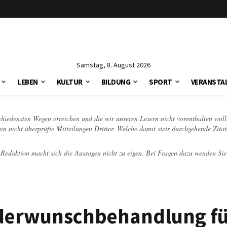
Samstag, 8. August 2026
LEBEN
KULTUR
BILDUNG
SPORT
VERANSTA
schiedensten Wegen erreichen und die wir unseren Lesern nicht vorenthalten woll
hin nicht überprüfte Mitteilungen Dritter. Welche damit stets durchgehende Zita
e Redaktion macht sich die Aussagen nicht zu eigen. Bei Fragen dazu wenden Sie
nderwunschbehandlung f