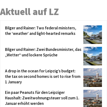
Aktuell auf LZ
Bilger and Rainer: Two federal ministers,
the ‘weather’ and light-hearted remarks
Bilger und Rainer: Zwei Bundesminister, das
„Wetter“ und lockere Sprüche
A drop in the ocean for Leipzig’s budget:
the tax on second homes is set to rise from
1 January
Ein paar Peanuts für den Leipziger
Haushalt: Zweitwohnungsteuer soll zum 1.
Januar erhöht werden