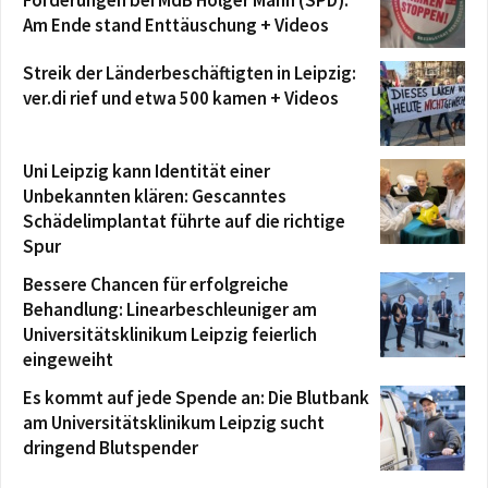
Forderungen bei MdB Holger Mann (SPD):
Am Ende stand Enttäuschung + Videos
Streik der Länderbeschäftigten in Leipzig:
ver.di rief und etwa 500 kamen + Videos
Uni Leipzig kann Identität einer
Unbekannten klären: Gescanntes
Schädelimplantat führte auf die richtige
Spur
Bessere Chancen für erfolgreiche
Behandlung: Linearbeschleuniger am
Universitätsklinikum Leipzig feierlich
eingeweiht
Es kommt auf jede Spende an: Die Blutbank
am Universitätsklinikum Leipzig sucht
dringend Blutspender