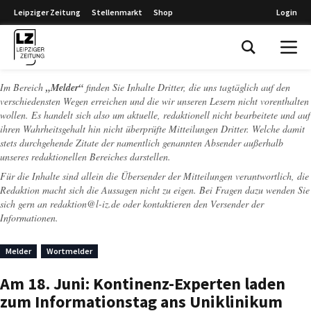
Leipziger Zeitung
Stellenmarkt
Shop
Login
Leipziger Zeitung
Im Bereich
„Melder“
finden Sie Inhalte Dritter, die uns tagtäglich auf den
verschiedensten Wegen erreichen und die wir unseren Lesern nicht vorenthalten
wollen. Es handelt sich also um aktuelle, redaktionell nicht bearbeitete und auf
ihren Wahrheitsgehalt hin nicht überprüfte Mitteilungen Dritter. Welche damit
stets durchgehende Zitate der namentlich genannten Absender außerhalb
unseres redaktionellen Bereiches darstellen.
Für die Inhalte sind allein die Übersender der Mitteilungen verantwortlich, die
Redaktion macht sich die Aussagen nicht zu eigen. Bei Fragen dazu wenden Sie
sich gern an
redaktion@l-iz.de
oder kontaktieren den Versender der
Informationen.
Melder
Wortmelder
Am 18. Juni: Kontinenz-Experten laden
zum Informationstag ans Uniklinikum