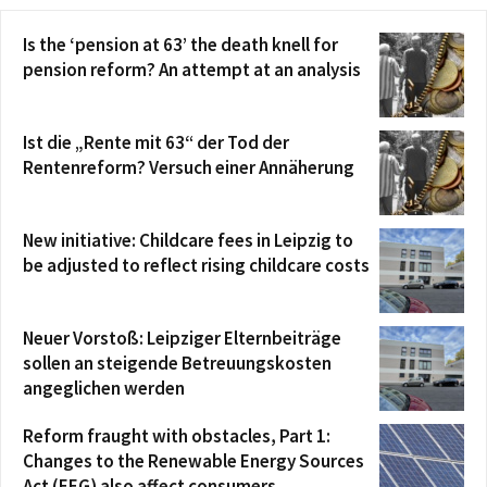
Is the ‘pension at 63’ the death knell for
pension reform? An attempt at an analysis
Ist die „Rente mit 63“ der Tod der
Rentenreform? Versuch einer Annäherung
New initiative: Childcare fees in Leipzig to
be adjusted to reflect rising childcare costs
Neuer Vorstoß: Leipziger Elternbeiträge
sollen an steigende Betreuungskosten
angeglichen werden
Reform fraught with obstacles, Part 1:
Changes to the Renewable Energy Sources
Act (EEG) also affect consumers