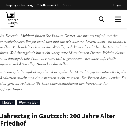
Leipziger Zeitung
Stellenmarkt
Shop
Login
Leipziger Zeitung
Im Bereich
„Melder“
finden Sie Inhalte Dritter, die uns tagtäglich auf den
verschiedensten Wegen erreichen und die wir unseren Lesern nicht vorenthalten
wollen. Es handelt sich also um aktuelle, redaktionell nicht bearbeitete und auf
ihren Wahrheitsgehalt hin nicht überprüfte Mitteilungen Dritter. Welche damit
stets durchgehende Zitate der namentlich genannten Absender außerhalb
unseres redaktionellen Bereiches darstellen.
Für die Inhalte sind allein die Übersender der Mitteilungen verantwortlich, die
Redaktion macht sich die Aussagen nicht zu eigen. Bei Fragen dazu wenden Sie
sich gern an
redaktion@l-iz.de
oder kontaktieren den Versender der
Informationen.
Melder
Wortmelder
Jahrestag in Gautzsch: 200 Jahre Alter
Friedhof