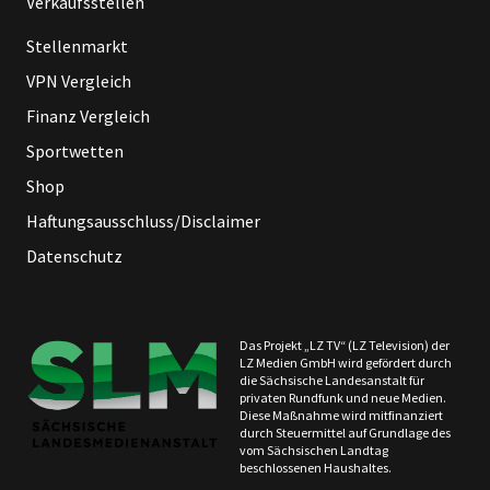
Verkaufsstellen
Stellenmarkt
VPN Vergleich
Finanz Vergleich
Sportwetten
Shop
Haftungsausschluss/Disclaimer
Datenschutz
Das Projekt „LZ TV“ (LZ Television) der
LZ Medien GmbH wird gefördert durch
die Sächsische Landesanstalt für
privaten Rundfunk und neue Medien.
Diese Maßnahme wird mitfinanziert
durch Steuermittel auf Grundlage des
vom Sächsischen Landtag
beschlossenen Haushaltes.