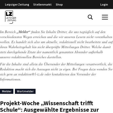
Leipziger Zeitung
Stellenmarkt
Shop
Login
Leipziger Zeitung
Im Bereich
„Melder“
finden Sie Inhalte Dritter, die uns tagtäglich auf den
verschiedensten Wegen erreichen und die wir unseren Lesern nicht vorenthalten
wollen. Es handelt sich also um aktuelle, redaktionell nicht bearbeitete und auf
ihren Wahrheitsgehalt hin nicht überprüfte Mitteilungen Dritter. Welche damit
stets durchgehende Zitate der namentlich genannten Absender außerhalb
unseres redaktionellen Bereiches darstellen.
Für die Inhalte sind allein die Übersender der Mitteilungen verantwortlich, die
Redaktion macht sich die Aussagen nicht zu eigen. Bei Fragen dazu wenden Sie
sich gern an
redaktion@l-iz.de
oder kontaktieren den Versender der
Informationen.
Melder
Wortmelder
Projekt-Woche „Wissenschaft trifft
Schule“: Ausgewählte Ergebnisse zur