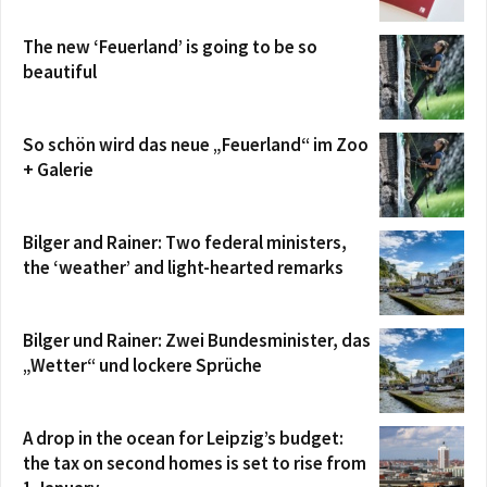
The new ‘Feuerland’ is going to be so
beautiful
So schön wird das neue „Feuerland“ im Zoo
+ Galerie
Bilger and Rainer: Two federal ministers,
the ‘weather’ and light-hearted remarks
Bilger und Rainer: Zwei Bundesminister, das
„Wetter“ und lockere Sprüche
A drop in the ocean for Leipzig’s budget:
the tax on second homes is set to rise from