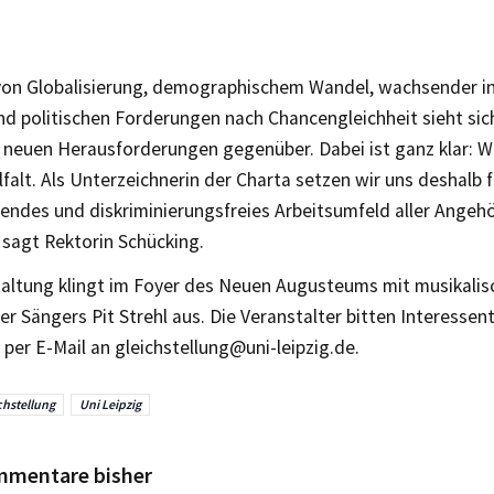
 von Globalisierung, demographischem Wandel, wachsender in
nd politischen Forderungen nach Chancengleichheit sieht sic
t neuen Herausforderungen gegenüber. Dabei ist ganz klar: W
lfalt. Als Unterzeichnerin der Charta setzen wir uns deshalb f
endes und diskriminierungsfreies Arbeitsumfeld aller Angeh
 sagt Rektorin Schücking.
taltung klingt im Foyer des Neuen Augusteums mit musikal
er Sängers Pit Strehl aus. Die Veranstalter bitten Interessen
er E-Mail an gleichstellung@uni-leipzig.de.
chstellung
Uni Leipzig
mmentare bisher