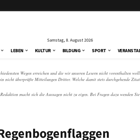
Samstag, 8. August 2026
LEBEN
KULTUR
BILDUNG
SPORT
VERANSTA
schiedensten Wegen erreichen und die wir unseren Lesern nicht vorenthalten woll
hin nicht überprüfte Mitteilungen Dritter. Welche damit stets durchgehende Zita
e Redaktion macht sich die Aussagen nicht zu eigen. Bei Fragen dazu wenden Sie
t Regenbogenflaggen