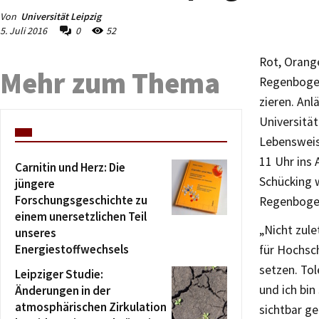
Von
Universität Leipzig
5. Juli 2016
0
52
Rot, Orange
Mehr zum Thema
Regenbogens
zieren. Anl
Universität
Lebensweis
11 Uhr ins
Carnitin und Herz: Die
Schücking 
jüngere
Forschungsgeschichte zu
Regenbogen
einem unersetzlichen Teil
„Nicht zule
unseres
Energiestoffwechsels
für Hochsch
setzen. Tol
Leipziger Studie:
und ich bi
Änderungen in der
atmosphärischen Zirkulation
sichtbar ge