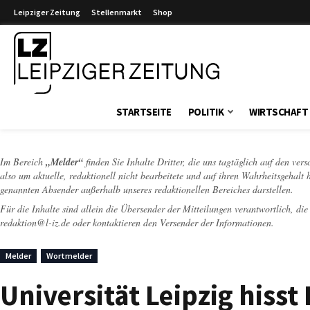
Leipziger Zeitung
Stellenmarkt
Shop
Leipziger Zeitung
STARTSEITE
POLITIK
WIRTSCHAFT
Im Bereich
„Melder“
finden Sie Inhalte Dritter, die uns tagtäglich auf den ver
also um aktuelle, redaktionell nicht bearbeitete und auf ihren Wahrheitsgehalt 
genannten Absender außerhalb unseres redaktionellen Bereiches darstellen.
Für die Inhalte sind allein die Übersender der Mitteilungen verantwortlich, di
redaktion@l-iz.de
oder kontaktieren den Versender der Informationen.
Melder
Wortmelder
Universität Leipzig hiss