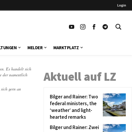
Login
LTUNGEN
MELDER
MARKTPLATZ
en. Es handelt sich
Aktuell auf LZ
te der namentlich
 sich gern an
Bilger and Rainer: Two
federal ministers, the
‘weather’ and light-
hearted remarks
Bilger und Rainer: Zwei