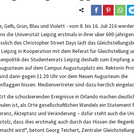
, Gelb, Grün, Blau und Violett - vom 8. bis 16. Juli 216 werde
 die Universität Leipzig erstmals in ihrer über 600-jährige
ässlich des Christopher Street Days lädt das Gleichstellungs
 Leipzig in Kooperation mit dem Referat für Gleichstellung 
enpolitik des Studentenrats Leipzig deshalb zum Empfang a
 Augusteum auf dem Campus Augustusplatz ein. Rektorin Prof
wird dann gegen 11.20 Uhr vor dem Neuen Augusteum die
flaggen hissen. Medienvertreter sind dazu herzlich eingela
tzt die schockierenden Ereignisse in Orlando machen deutlic
ulen ist, als Orte gesellschaftlichen Wandels ein Statement fü
eranz, Akzeptanz und Veränderung – dafür steht auch die Uni
n stolz, dass dies erstmalig auch durch das Hissen der Rege
macht wird“, betont Georg Teichert, Zentraler Gleichstellun