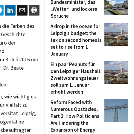
Bundesminister, das
„Wetter“ und lockere
Sprüche
n die Farben des
A drop in the ocean for
Leipzig’s budget: the
n Geschichte
tax on second homes is
büro der
set to rise from 1
und
January
m 8. Juli 2016 um
Ein paar Peanuts für
. Dr. Beate
den Leipziger Haushalt:
Zweitwohnungsteuer
den.
soll zum 1. Januar
erhöht werden
h, wie wichtig es
Reform Faced with
r Vielfalt zu
Numerous Obstacles,
versität Leipzig,
Part 2: How Politicians
nbogenfahne
Are Hindering the
Expansion of Energy
gsbeauftragter