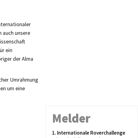
ternationaler
h auch unsere
issenschaft
ür ein
öriger der Alma
ischer Umrahmung
ten um eine
Melder
1. Internationale Roverchallenge