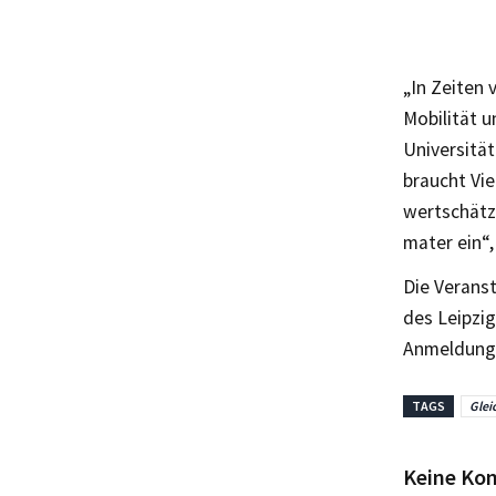
„In Zeiten
Mobilität u
Universitä
braucht Vie
wertschätz
mater ein“,
Die Verans
des Leipzig
Anmeldung p
TAGS
Glei
Keine Ko