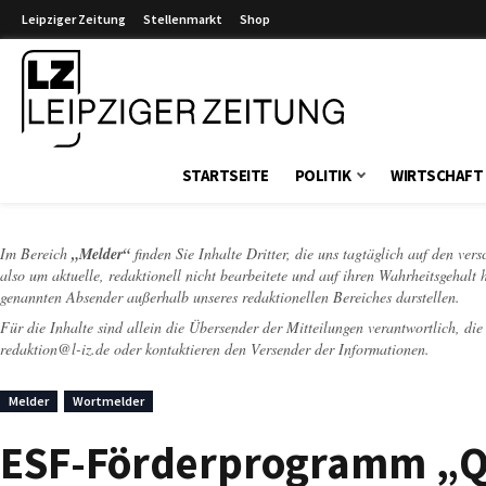
Leipziger Zeitung
Stellenmarkt
Shop
Leipziger Zeitung
STARTSEITE
POLITIK
WIRTSCHAFT
Im Bereich
„Melder“
finden Sie Inhalte Dritter, die uns tagtäglich auf den ver
also um aktuelle, redaktionell nicht bearbeitete und auf ihren Wahrheitsgehalt 
genannten Absender außerhalb unseres redaktionellen Bereiches darstellen.
Für die Inhalte sind allein die Übersender der Mitteilungen verantwortlich, di
redaktion@l-iz.de
oder kontaktieren den Versender der Informationen.
Melder
Wortmelder
ESF-Förderprogramm „Qua