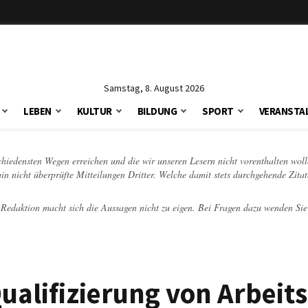
Samstag, 8. August 2026
LEBEN
KULTUR
BILDUNG
SPORT
VERANSTA
schiedensten Wegen erreichen und die wir unseren Lesern nicht vorenthalten woll
hin nicht überprüfte Mitteilungen Dritter. Welche damit stets durchgehende Zita
e Redaktion macht sich die Aussagen nicht zu eigen. Bei Fragen dazu wenden Sie
lifizierung von Arbeits