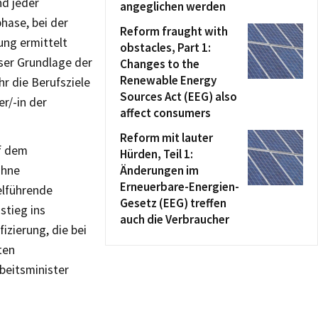
nd jeder
angeglichen werden
hase, bei der
Reform fraught with
ung ermittelt
obstacles, Part 1:
ser Grundlage der
Changes to the
Renewable Energy
r die Berufsziele
Sources Act (EEG) also
r/-in der
affect consumers
Reform mit lauter
uf dem
Hürden, Teil 1:
ohne
Änderungen im
Erneuerbare-Energien-
elführende
Gesetz (EEG) treffen
stieg ins
auch die Verbraucher
izierung, die bei
ten
beitsminister