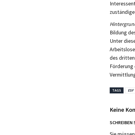
Interessent
zuständige
Hintergrun
Bildung de
Unter dies
Arbeitslos
des dritten
Förderung d
Vermittlun
TAGS
ESF
Keine Ko
SCHREIBEN 
Sie müsse