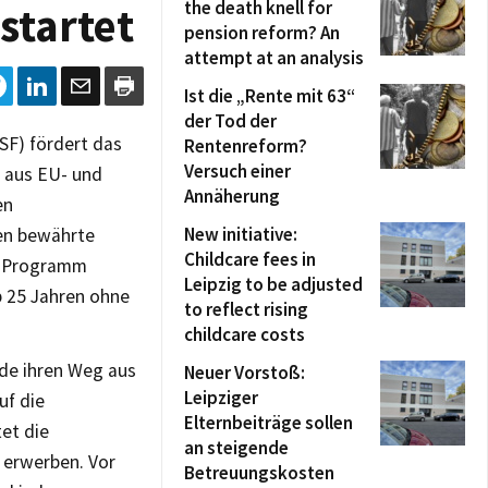
the death knell for
startet
pension reform? An
attempt at an analysis
Ist die „Rente mit 63“
der Tod der
SF) fördert das
Rentenreform?
Versuch einer
) aus EU- und
Annäherung
en
New initiative:
den bewährte
Childcare fees in
s Programm
Leipzig to be adjusted
b 25 Jahren ohne
to reflect rising
childcare costs
de ihren Weg aus
Neuer Vorstoß:
Leipziger
uf die
Elternbeiträge sollen
et die
an steigende
 erwerben. Vor
Betreuungskosten