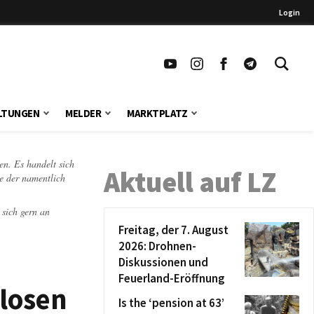
Login
LTUNGEN
MELDER
MARKTPLATZ
en. Es handelt sich
Aktuell auf LZ
te der namentlich
 sich gern an
Freitag, der 7. August
2026: Drohnen-
Diskussionen und
Feuerland-Eröffnung
losen
Is the ‘pension at 63’