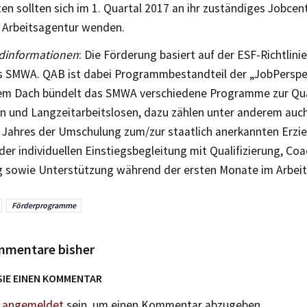
en sollten sich im 1. Quartal 2017 an ihr zuständiges Jobcen
 Arbeitsagentur wenden.
dinformationen
: Die Förderung basiert auf der ESF-Richtlinie
s SMWA. QAB ist dabei Programmbestandteil der „JobPerspe
em Dach bündelt das SMWA verschiedene Programme zur Qual
en und Langzeitarbeitslosen, dazu zählen unter anderem auc
 Jahres der Umschulung zum/zur staatlich anerkannten Erzie
er individuellen Einstiegsbegleitung mit Qualifizierung, Coa
g sowie Unterstützung während der ersten Monate im Arbeits
Förderprogramme
mmentare bisher
SIE EINEN KOMMENTAR
n
angemeldet
sein, um einen Kommentar abzugeben.