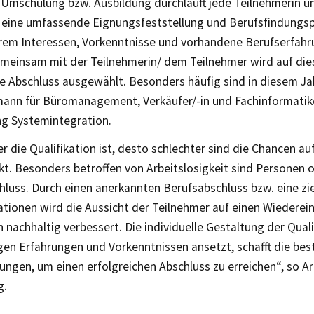
 Umschulung bzw. Ausbildung durchläuft jede Teilnehmerin u
 eine umfassende Eignungsfeststellung und Berufsfindungsp
rem Interessen, Vorkenntnisse und vorhandene Berufserfahr
meinsam mit der Teilnehmerin/ dem Teilnehmer wird auf die
e Abschluss ausgewählt. Besonders häufig sind in diesem Jah
mann für Büromanagement, Verkäufer/-in und Fachinformatike
ng Systemintegration.
er die Qualifikation ist, desto schlechter sind die Chancen a
kt. Besonders betroffen von Arbeitslosigkeit sind Personen 
hluss. Durch einen anerkannten Berufsabschluss bzw. eine zi
kationen wird die Aussicht der Teilnehmer auf einen Wiederein
 nachhaltig verbessert. Die individuelle Gestaltung der Qualif
gen Erfahrungen und Vorkenntnissen ansetzt, schafft die bes
ngen, um einen erfolgreichen Abschluss zu erreichen“, so Ar
g.