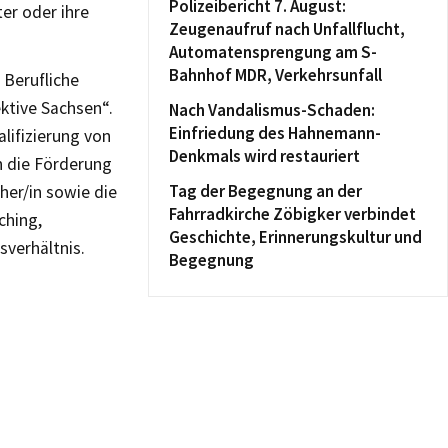
Polizeibericht 7. August:
ter oder ihre
Zeugenaufruf nach Unfallflucht,
Automatensprengung am S-
Bahnhof MDR, Verkehrsunfall
 Berufliche
ktive Sachsen“.
Nach Vandalismus-Schaden:
Einfriedung des Hahnemann-
ifizierung von
Denkmals wird restauriert
h die Förderung
Tag der Begegnung an der
her/in sowie die
Fahrradkirche Zöbigker verbindet
ching,
Geschichte, Erinnerungskultur und
verhältnis.
Begegnung