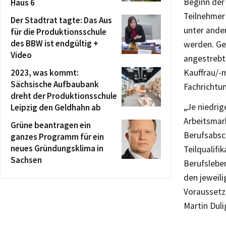
Beginn der
Haus 6
Teilnehmer
Der Stadtrat tagte: Das Aus
unter ande
für die Produktionsschule
des BBW ist endgültig +
werden. Ge
Video
angestrebt
2023, was kommt:
Kauffrau/-
Sächsische Aufbaubank
Fachrichtu
dreht der Produktionsschule
„Je niedrig
Leipzig den Geldhahn ab
Arbeitsmar
Grüne beantragen ein
Berufsabsc
ganzes Programm für ein
neues Gründungsklima in
Teilqualifi
Sachsen
Berufsleben
den jeweili
Voraussetzu
Martin Duli