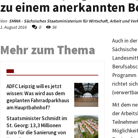
zu einem anerkannten Be
Von
SMWA - Sächsisches Staatsministerium für Wirtschaft, Arbeit und Ver
1. August 2016
0
56
Auch in de
Mehr zum Thema
Sächsische 
Landesmitt
Berufsabsc
Programm s
richtet sic
ADFC Leipzig will es jetzt
(verwertba
wissen: Was wird aus dem
geplanten Fahrradparkhaus
Mit dem ne
am Hauptbahnhof?
der Arbeits
Staatsminister Schmidt im
Teilnehmer
St. Georg: 13,3 Millionen
Möglichkeit
Euro für die Sanierung von