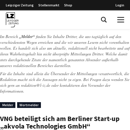
Leipziger Zeitung
Stellenmarkt
Shop
Login
Leipziger Zeitung
Im Bereich
„Melder“
finden Sie Inhalte Dritter, die uns tagtäglich auf den
verschiedensten Wegen erreichen und die wir unseren Lesern nicht vorenthalten
wollen. Es handelt sich also um aktuelle, redaktionell nicht bearbeitete und auf
ihren Wahrheitsgehalt hin nicht überprüfte Mitteilungen Dritter. Welche damit
stets durchgehende Zitate der namentlich genannten Absender außerhalb
unseres redaktionellen Bereiches darstellen.
Für die Inhalte sind allein die Übersender der Mitteilungen verantwortlich, die
Redaktion macht sich die Aussagen nicht zu eigen. Bei Fragen dazu wenden Sie
sich gern an
redaktion@l-iz.de
oder kontaktieren den Versender der
Informationen.
Melder
Wortmelder
VNG beteiligt sich am Berliner Start-up
„akvola Technologies GmbH“