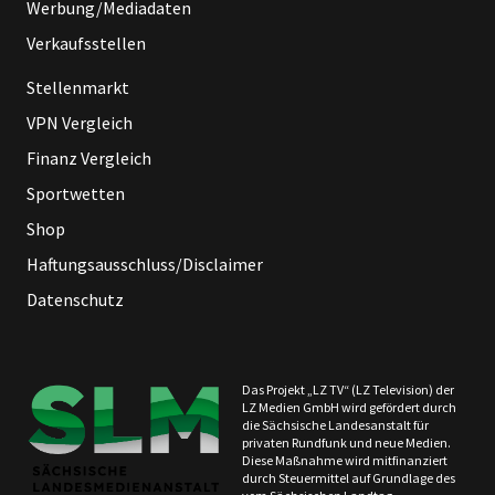
Werbung/Mediadaten
Verkaufsstellen
Stellenmarkt
VPN Vergleich
Finanz Vergleich
Sportwetten
Shop
Haftungsausschluss/Disclaimer
Datenschutz
Das Projekt „LZ TV“ (LZ Television) der
LZ Medien GmbH wird gefördert durch
die Sächsische Landesanstalt für
privaten Rundfunk und neue Medien.
Diese Maßnahme wird mitfinanziert
durch Steuermittel auf Grundlage des