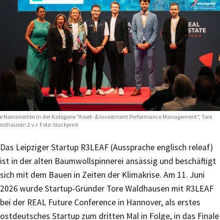
e Nominierten in der Kategorie "Asset- & Investment Performance Management", Tore
ldhausen 2.v.r. Foto: blackprint
Das Leipziger Startup R3LEAF (Aussprache englisch releaf)
ist in der alten Baumwollspinnerei ansässig und beschäftigt
sich mit dem Bauen in Zeiten der Klimakrise. Am 11. Juni
2026 wurde Startup-Gründer Tore Waldhausen mit R3LEAF
bei der REAL Future Conference in Hannover, als erstes
ostdeutsches Startup zum dritten Mal in Folge, in das Finale