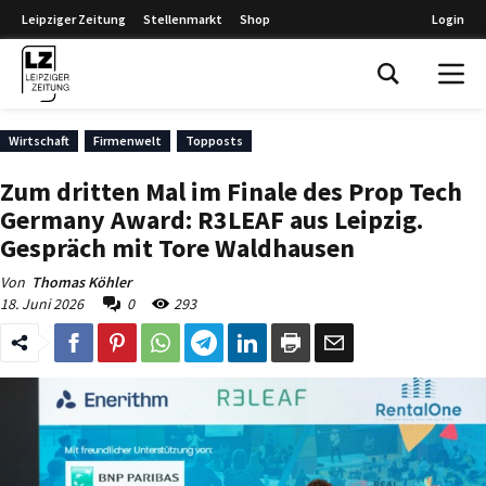
Leipziger Zeitung
Stellenmarkt
Shop
Login
Leipziger Zeitung
Wirtschaft
Firmenwelt
Topposts
Zum dritten Mal im Finale des Prop Tech
Germany Award: R3LEAF aus Leipzig.
Gespräch mit Tore Waldhausen
Von
Thomas Köhler
18. Juni 2026
0
293