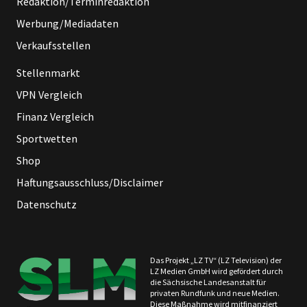
Redaktion/Terminredaktion
Werbung/Mediadaten
Verkaufsstellen
Stellenmarkt
VPN Vergleich
Finanz Vergleich
Sportwetten
Shop
Haftungsausschluss/Disclaimer
Datenschutz
Das Projekt „LZ TV“ (LZ Television) der
LZ Medien GmbH wird gefördert durch
die Sächsische Landesanstalt für
privaten Rundfunk und neue Medien.
Diese Maßnahme wird mitfinanziert