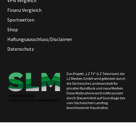
VPN Vergleich
Finanz Vergleich
Sportwetten
Shop
Haftungsausschluss/Disclaimer
Datenschutz
Das Projekt „LZ TV“ (LZ Television) der
LZ Medien GmbH wird gefördert durch
die Sächsische Landesanstalt für
privaten Rundfunk und neue Medien.
Diese Maßnahme wird mitfinanziert
durch Steuermittel auf Grundlage des
vom Sächsischen Landtag
beschlossenen Haushaltes.