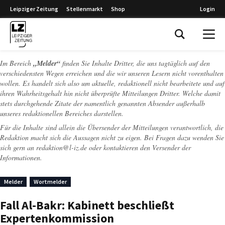
Leipziger Zeitung
Stellenmarkt
Shop
Login
Leipziger Zeitung
Im Bereich
„Melder“
finden Sie Inhalte Dritter, die uns tagtäglich auf den
verschiedensten Wegen erreichen und die wir unseren Lesern nicht vorenthalten
wollen. Es handelt sich also um aktuelle, redaktionell nicht bearbeitete und auf
ihren Wahrheitsgehalt hin nicht überprüfte Mitteilungen Dritter. Welche damit
stets durchgehende Zitate der namentlich genannten Absender außerhalb
unseres redaktionellen Bereiches darstellen.
Für die Inhalte sind allein die Übersender der Mitteilungen verantwortlich, die
Redaktion macht sich die Aussagen nicht zu eigen. Bei Fragen dazu wenden Sie
sich gern an
redaktion@l-iz.de
oder kontaktieren den Versender der
Informationen.
Melder
Wortmelder
Fall Al-Bakr: Kabinett beschließt
Expertenkommission