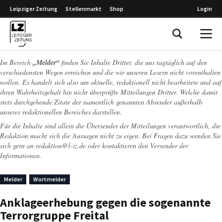
Leipziger Zeitung
Stellenmarkt
Shop
Login
Leipziger Zeitung
Im Bereich
„Melder“
finden Sie Inhalte Dritter, die uns tagtäglich auf den
verschiedensten Wegen erreichen und die wir unseren Lesern nicht vorenthalten
wollen. Es handelt sich also um aktuelle, redaktionell nicht bearbeitete und auf
ihren Wahrheitsgehalt hin nicht überprüfte Mitteilungen Dritter. Welche damit
stets durchgehende Zitate der namentlich genannten Absender außerhalb
unseres redaktionellen Bereiches darstellen.
Für die Inhalte sind allein die Übersender der Mitteilungen verantwortlich, die
Redaktion macht sich die Aussagen nicht zu eigen. Bei Fragen dazu wenden Sie
sich gern an
redaktion@l-iz.de
oder kontaktieren den Versender der
Informationen.
Melder
Wortmelder
Anklageerhebung gegen die sogenannte
Terrorgruppe Freital