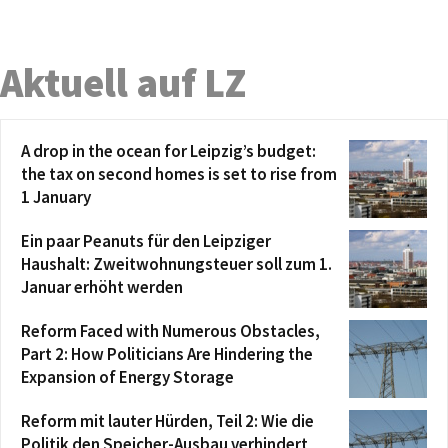
Aktuell auf LZ
A drop in the ocean for Leipzig’s budget:
the tax on second homes is set to rise from
1 January
Ein paar Peanuts für den Leipziger
Haushalt: Zweitwohnungsteuer soll zum 1.
Januar erhöht werden
Reform Faced with Numerous Obstacles,
Part 2: How Politicians Are Hindering the
Expansion of Energy Storage
Reform mit lauter Hürden, Teil 2: Wie die
Politik den Speicher-Ausbau verhindert