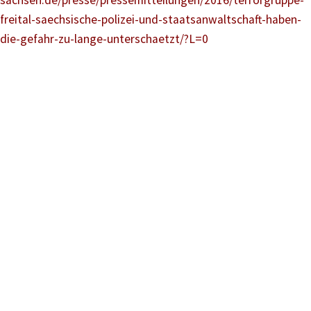
sachsen.de/presse/pressemitteilungen/2016/terrorgruppe-
freital-saechsische-polizei-und-staatsanwaltschaft-haben-
die-gefahr-zu-lange-unterschaetzt/?L=0