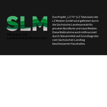
Das Projekt „LZ TV“ (LZ Television) der
LZ Medien GmbH wird gefördert durch
die Sächsische Landesanstalt für
privaten Rundfunk und neue Medien.
Diese Maßnahme wird mitfinanziert
durch Steuermittel auf Grundlage des
vom Sächsischen Landtag
beschlossenen Haushaltes.