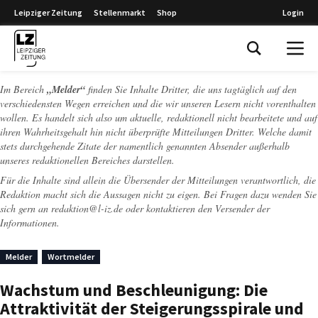
Leipziger Zeitung
Stellenmarkt
Shop
Login
Leipziger Zeitung
Im Bereich
„Melder“
finden Sie Inhalte Dritter, die uns tagtäglich auf den
verschiedensten Wegen erreichen und die wir unseren Lesern nicht vorenthalten
wollen. Es handelt sich also um aktuelle, redaktionell nicht bearbeitete und auf
ihren Wahrheitsgehalt hin nicht überprüfte Mitteilungen Dritter. Welche damit
stets durchgehende Zitate der namentlich genannten Absender außerhalb
unseres redaktionellen Bereiches darstellen.
Für die Inhalte sind allein die Übersender der Mitteilungen verantwortlich, die
Redaktion macht sich die Aussagen nicht zu eigen. Bei Fragen dazu wenden Sie
sich gern an
redaktion@l-iz.de
oder kontaktieren den Versender der
Informationen.
Melder
Wortmelder
Wachstum und Beschleunigung: Die
Attraktivität der Steigerungsspirale und