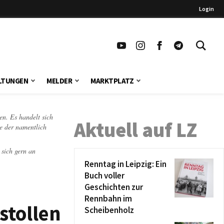
Login
LTUNGEN
MELDER
MARKTPLATZ
en. Es handelt sich
Aktuell auf LZ
te der namentlich
 sich gern an
Renntag in Leipzig: Ein
Buch voller
Geschichten zur
Rennbahn im
stollen
Scheibenholz