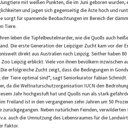
Jungtiere mit weißen Punkten, die im Juni geboren wurden, 
ichkeiten und jagen sich gegenseitig die Äste hoch und runt
e sorgt für spannende Beobachtungen im Bereich der dämm
n Tiere.
ahren leben die Tüpfelbeutelmarder, wie die Quolls auch heiße
nd. Die erste Generation der Leipziger Zucht kam vor der E
niswelt direkt aus Australien nach Leipzig. Seither haben 80
 Zoo Leipzig erblickt. Viele von ihnen bevölkern inzwischen 
 „Die erfolgreiche Zucht zeigt, dass die Bedingungen in Gon
der Tiere optimal sind“, sagt Seniorkurator Fabian Schmidt.
r, da die Weltnaturschutzorganisation IUCN den Bedrohun
diesem Jahr hochgestuft hat und Quolls nun als stark gefährde
im Freiland ist in den vergangenen zehn Jahren um 50 Prozen
re zurückgegangen. Neben natürlichen Feinden, verwilderten
 v.a. auch die Umnutzung des Lebensraumes für die Landwirt
r Faktor.