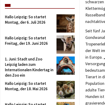
schwarzen 
Klettermögl
Rasselband
Hallo Leipzig: So startet
nachtaktive
Montag, der 6. Juli 2026
Seit fünf J
Gondwanala
Hallo Leipzig: So startet
Freitag, der 19. Juni 2026
Tropenerleb
der Welt im
in Europa.
1. Juni: Stadt und Zoo
Versorgung 
Leipzig laden zum
Internationalen Kindertag in
bedeutsame
den Zoo ein
Tierart in 
Hallo Leipzig: So startet
Population 
Montag, der 18. Mai 2026
adulte Tie
Hunden ist
gravierende
Hallo Leipzig: So startet