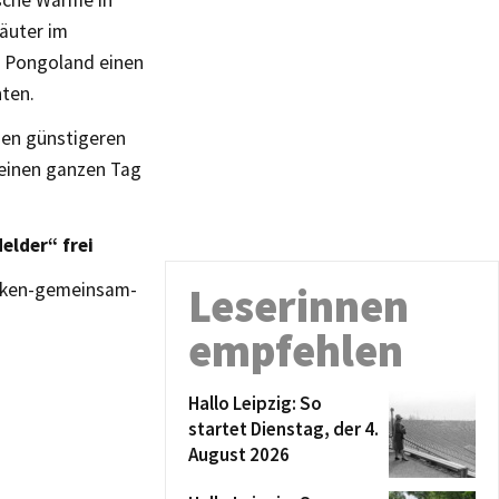
äuter im
n Pongoland einen
hten.
den günstigeren
 einen ganzen Tag
elder“ frei
acken-gemeinsam-
Leserinnen
empfehlen
Hallo Leipzig: So
startet Dienstag, der 4.
August 2026