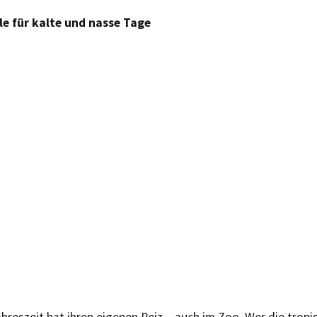
e für kalte und nasse Tage
ahreszeit hat ihren eigenen Reiz – auch im Zoo. Wer die trop