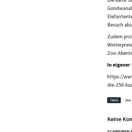
Gondwanala
Elefantent
Besuch abs
Zudem prof
Winterpreis
Zoo-Abente
In eigener
https://ww
die-250-ka
TAGS
Zoo
Keine Ko
SCHREIBEN 