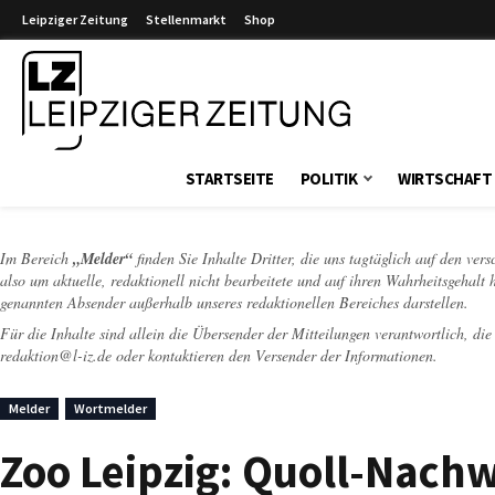
Leipziger Zeitung
Stellenmarkt
Shop
Leipziger Zeitung
STARTSEITE
POLITIK
WIRTSCHAFT
Im Bereich
„Melder“
finden Sie Inhalte Dritter, die uns tagtäglich auf den ver
also um aktuelle, redaktionell nicht bearbeitete und auf ihren Wahrheitsgehalt 
genannten Absender außerhalb unseres redaktionellen Bereiches darstellen.
Für die Inhalte sind allein die Übersender der Mitteilungen verantwortlich, di
redaktion@l-iz.de
oder kontaktieren den Versender der Informationen.
Melder
Wortmelder
Zoo Leipzig: Quoll-Nach