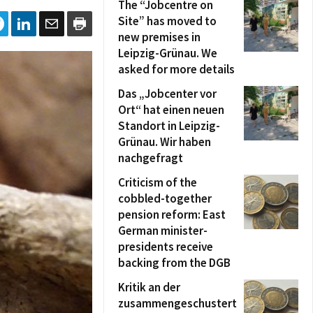
The “Jobcentre on
Site” has moved to
new premises in
Leipzig-Grünau. We
asked for more details
Das „Jobcenter vor
Ort“ hat einen neuen
Standort in Leipzig-
Grünau. Wir haben
nachgefragt
Criticism of the
cobbled-together
pension reform: East
German minister-
presidents receive
backing from the DGB
Kritik an der
zusammengeschustert