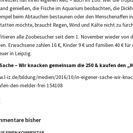
nd genießen, die Fische im Aquarium beobachten, die Dickh
empel beim Abtauchen bestaunen oder den Menschenaffen i
tatten möchte, braucht Regen, Wind und Kälte nicht zu fürc
itieren alle Zoobesucher seit dem 1. November wieder von 
en. Erwachsene zahlen 16 €, Kinder 9 € und Familien 40 € für
uer in Leipzig.
 Sache – Wir knacken gemeinsam die 250 & kaufen den „M
w.l-iz.de/bildung/medien/2016/10/in-eigener-sache-wir-kn
ufen-den-melder-frei-154108
mmentare bisher
SIE EINEN KOMMENTAR