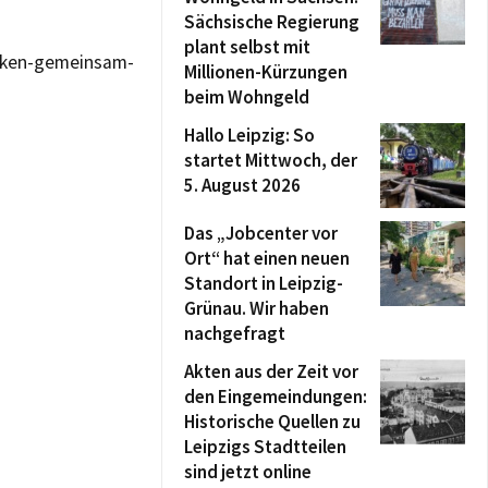
Sächsische Regierung
plant selbst mit
acken-gemeinsam-
Millionen-Kürzungen
beim Wohngeld
Hallo Leipzig: So
startet Mittwoch, der
5. August 2026
Das „Jobcenter vor
Ort“ hat einen neuen
Standort in Leipzig-
Grünau. Wir haben
nachgefragt
Akten aus der Zeit vor
den Eingemeindungen:
Historische Quellen zu
Leipzigs Stadtteilen
sind jetzt online