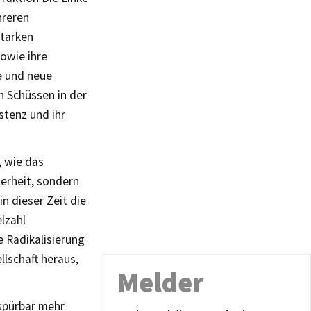
hreren
starken
owie ihre
e und neue
n Schüssen in der
stenz und ihr
, wie das
herheit, sondern
n dieser Zeit die
lzahl
 Radikalisierung
llschaft heraus,
Melder
 spürbar mehr