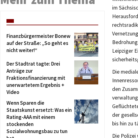
im Sächsisc
Herausford
rechtsradi
Vernetzung
Finanzbürgermeister Bonew
Bedrohungs
auf der Straße: „So geht es
nicht weiter!“
Leipziger E
sicherheits
Der Stadtrat tagte: Drei
Anträge zur
Die medial
Fraktionsfinanzierung mit
Innenressor
unerwartetem Ergebnis +
den Zusamm
Video
verwaltungs
Wenn Sparen die
Geflüchtet
Staatskunst ersetzt: Was ein
der gesells
Rating-AAA mit einem
bis hin zu t
stockenden
Sozialwohnungsbau zu tun
Die Polizei