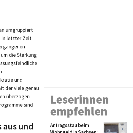
an umgruppiert
in letzter Zeit
 vergangenen
d um die Stärkung
ssungsfeindliche
n
kratie und
t der viele genau
Leserinnen
auen überzogen
Programme sind
empfehlen
s aus und
Antragsstau beim
Wohngeld in Sachsen: