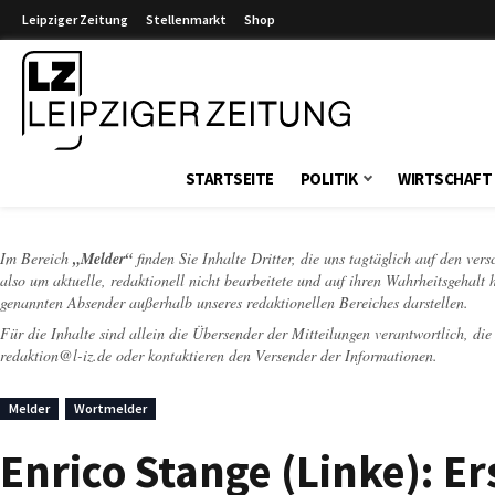
Leipziger Zeitung
Stellenmarkt
Shop
Leipziger Zeitung
STARTSEITE
POLITIK
WIRTSCHAFT
Im Bereich
„Melder“
finden Sie Inhalte Dritter, die uns tagtäglich auf den ver
also um aktuelle, redaktionell nicht bearbeitete und auf ihren Wahrheitsgehalt 
genannten Absender außerhalb unseres redaktionellen Bereiches darstellen.
Für die Inhalte sind allein die Übersender der Mitteilungen verantwortlich, di
redaktion@l-iz.de
oder kontaktieren den Versender der Informationen.
Melder
Wortmelder
Enrico Stange (Linke): Ers