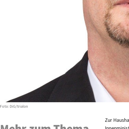
Foto: DiG/trialon
Zur Hausha
Mehr zum Thema
Innenminist