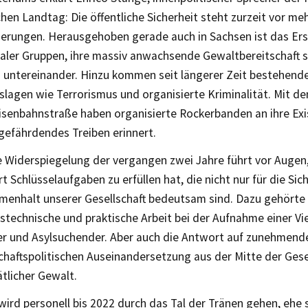
hen Landtag: Die öffentliche Sicherheit steht zurzeit vor me
erungen. Herausgehoben gerade auch in Sachsen ist das Er
kaler Gruppen, ihre massiv anwachsende Gewaltbereitschaft s
 untereinander. Hinzu kommen seit längerer Zeit bestehend
lagen wie Terrorismus und organisierte Kriminalität. Mit de
isenbahnstraße haben organisierte Rockerbanden an ihre Exi
gefährdendes Treiben erinnert.
e Widerspiegelung der vergangen zwei Jahre führt vor Augen
t Schlüsselaufgaben zu erfüllen hat, die nicht nur für die Sic
enhalt unserer Gesellschaft bedeutsam sind. Dazu gehörte i
technische und praktische Arbeit bei der Aufnahme einer Vie
er und Asylsuchender. Aber auch die Antwort auf zunehmende
chaftspolitischen Auseinandersetzung aus der Mitte der Gese
ätlicher Gewalt.
 wird personell bis 2022 durch das Tal der Tränen gehen, ehe