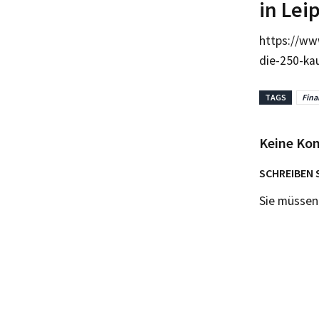
in Lei
https://ww
die-250-ka
TAGS
Fina
Keine Ko
SCHREIBEN 
Sie müsse