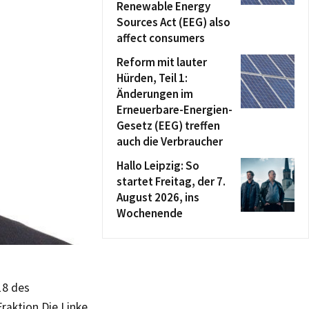
Renewable Energy
Sources Act (EEG) also
affect consumers
Reform mit lauter
Hürden, Teil 1:
Änderungen im
Erneuerbare-Energien-
Gesetz (EEG) treffen
auch die Verbraucher
Hallo Leipzig: So
startet Freitag, der 7.
August 2026, ins
Wochenende
18 des
Fraktion Die Linke