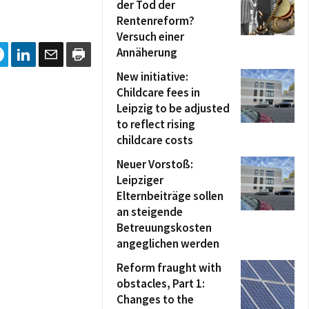
der Tod der
Rentenreform?
Versuch einer
Annäherung
New initiative:
Childcare fees in
Leipzig to be adjusted
to reflect rising
childcare costs
Neuer Vorstoß:
Leipziger
Elternbeiträge sollen
an steigende
Betreuungskosten
angeglichen werden
Reform fraught with
obstacles, Part 1:
Changes to the