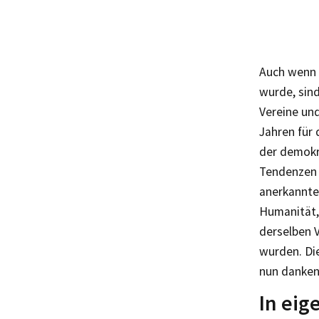
Auch wenn 
wurde, sind
Vereine und
Jahren für
der demokr
Tendenzen v
anerkannte
Humanität,
derselben V
wurden. Di
nun danken
In eig