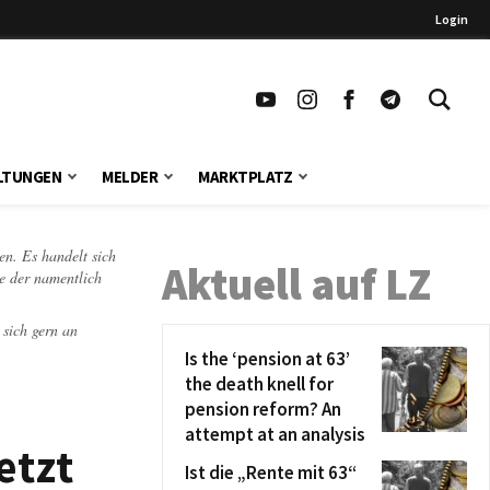
Login
LTUNGEN
MELDER
MARKTPLATZ
en. Es handelt sich
Aktuell auf LZ
te der namentlich
 sich gern an
Is the ‘pension at 63’
the death knell for
pension reform? An
attempt at an analysis
etzt
Ist die „Rente mit 63“