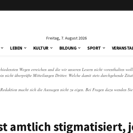
Freitag, 7. August 2026
LEBEN
KULTUR
BILDUNG
SPORT
VERANSTA
schiedensten Wegen erreichen und die wir unseren Lesern nicht vorenthalten woll
hin nicht überprüfte Mitteilungen Dritter. Welche damit stets durchgehende Zita
e Redaktion macht sich die Aussagen nicht zu eigen. Bei Fragen dazu wenden Sie
t amtlich stigmatisiert, j