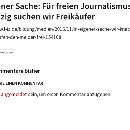
ener Sache: Für freien Journalismu
pzig suchen wir Freikäufer
w.l-iz.de/bildung/medien/2016/11/in-eigener-sache-wir-kn
ufen-den-melder-frei-154108
hnachten
mmentare bisher
SIE EINEN KOMMENTAR
n
angemeldet
sein, um einen Kommentar abzugeben.