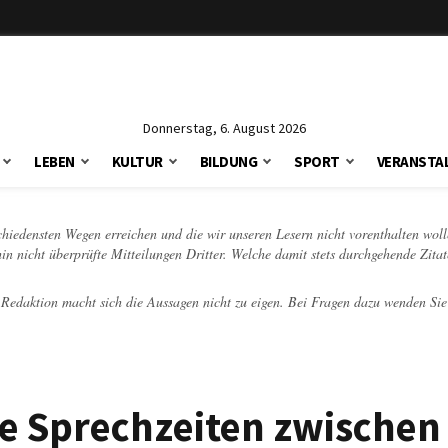
Donnerstag, 6. August 2026
LEBEN
KULTUR
BILDUNG
SPORT
VERANSTA
schiedensten Wegen erreichen und die wir unseren Lesern nicht vorenthalten woll
hin nicht überprüfte Mitteilungen Dritter. Welche damit stets durchgehende Zita
e Redaktion macht sich die Aussagen nicht zu eigen. Bei Fragen dazu wenden Sie
e Sprechzeiten zwischen