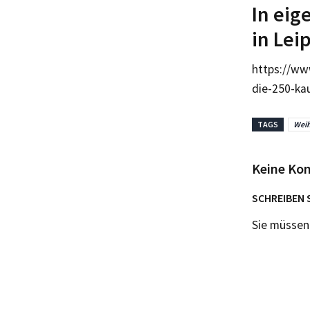
In eig
in Lei
https://ww
die-250-ka
TAGS
Wei
Keine Ko
SCHREIBEN 
Sie müsse