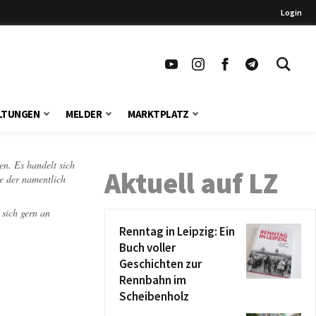
Login
LTUNGEN
MELDER
MARKTPLATZ
en. Es handelt sich
Aktuell auf LZ
te der namentlich
 sich gern an
Renntag in Leipzig: Ein
Buch voller
Geschichten zur
Rennbahn im
Scheibenholz