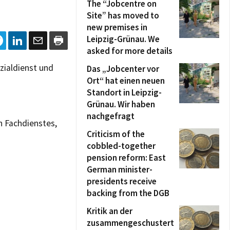
The “Jobcentre on
Site” has moved to
new premises in
Leipzig-Grünau. We
asked for more details
zialdienst und
Das „Jobcenter vor
Ort“ hat einen neuen
Standort in Leipzig-
Grünau. Wir haben
nachgefragt
en Fachdienstes,
Criticism of the
cobbled-together
pension reform: East
German minister-
presidents receive
backing from the DGB
Kritik an der
zusammengeschustert