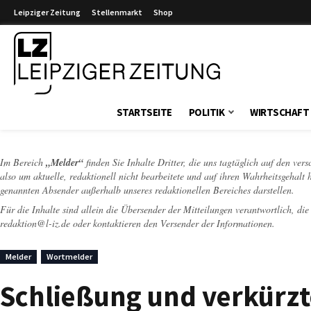
Leipziger Zeitung
Stellenmarkt
Shop
Leipziger Zeitung
STARTSEITE
POLITIK
WIRTSCHAFT
Im Bereich
„Melder“
finden Sie Inhalte Dritter, die uns tagtäglich auf den ver
also um aktuelle, redaktionell nicht bearbeitete und auf ihren Wahrheitsgehalt 
genannten Absender außerhalb unseres redaktionellen Bereiches darstellen.
Für die Inhalte sind allein die Übersender der Mitteilungen verantwortlich, di
redaktion@l-iz.de
oder kontaktieren den Versender der Informationen.
Melder
Wortmelder
Schließung und verkürzt