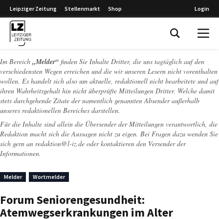
Leipziger Zeitung
Stellenmarkt
Shop
Login
Leipziger Zeitung
Im Bereich
„Melder“
finden Sie Inhalte Dritter, die uns tagtäglich auf den
verschiedensten Wegen erreichen und die wir unseren Lesern nicht vorenthalten
wollen. Es handelt sich also um aktuelle, redaktionell nicht bearbeitete und auf
ihren Wahrheitsgehalt hin nicht überprüfte Mitteilungen Dritter. Welche damit
stets durchgehende Zitate der namentlich genannten Absender außerhalb
unseres redaktionellen Bereiches darstellen.
Für die Inhalte sind allein die Übersender der Mitteilungen verantwortlich, die
Redaktion macht sich die Aussagen nicht zu eigen. Bei Fragen dazu wenden Sie
sich gern an
redaktion@l-iz.de
oder kontaktieren den Versender der
Informationen.
Melder
Wortmelder
Forum Seniorengesundheit:
Atemwegserkrankungen im Alter