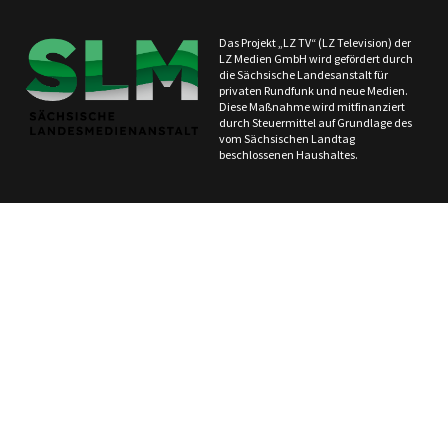
Das Projekt „LZ TV“ (LZ Television) der
LZ Medien GmbH wird gefördert durch
die Sächsische Landesanstalt für
privaten Rundfunk und neue Medien.
Diese Maßnahme wird mitfinanziert
durch Steuermittel auf Grundlage des
vom Sächsischen Landtag
beschlossenen Haushaltes.