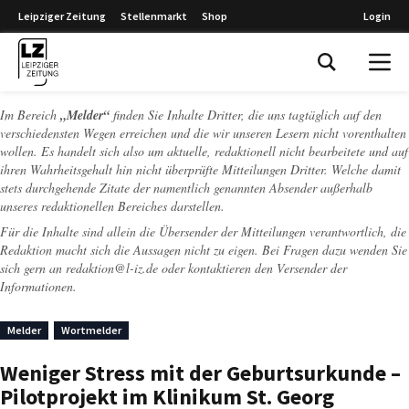
Leipziger Zeitung
Stellenmarkt
Shop
Login
Leipziger Zeitung
Im Bereich
„Melder“
finden Sie Inhalte Dritter, die uns tagtäglich auf den
verschiedensten Wegen erreichen und die wir unseren Lesern nicht vorenthalten
wollen. Es handelt sich also um aktuelle, redaktionell nicht bearbeitete und auf
ihren Wahrheitsgehalt hin nicht überprüfte Mitteilungen Dritter. Welche damit
stets durchgehende Zitate der namentlich genannten Absender außerhalb
unseres redaktionellen Bereiches darstellen.
Für die Inhalte sind allein die Übersender der Mitteilungen verantwortlich, die
Redaktion macht sich die Aussagen nicht zu eigen. Bei Fragen dazu wenden Sie
sich gern an
redaktion@l-iz.de
oder kontaktieren den Versender der
Informationen.
Melder
Wortmelder
Weniger Stress mit der Geburtsurkunde –
Pilotprojekt im Klinikum St. Georg