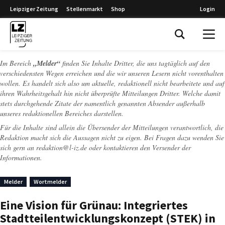
Leipziger Zeitung
Stellenmarkt
Shop
Login
Leipziger Zeitung
Im Bereich
„Melder“
finden Sie Inhalte Dritter, die uns tagtäglich auf den
verschiedensten Wegen erreichen und die wir unseren Lesern nicht vorenthalten
wollen. Es handelt sich also um aktuelle, redaktionell nicht bearbeitete und auf
ihren Wahrheitsgehalt hin nicht überprüfte Mitteilungen Dritter. Welche damit
stets durchgehende Zitate der namentlich genannten Absender außerhalb
unseres redaktionellen Bereiches darstellen.
Für die Inhalte sind allein die Übersender der Mitteilungen verantwortlich, die
Redaktion macht sich die Aussagen nicht zu eigen. Bei Fragen dazu wenden Sie
sich gern an
redaktion@l-iz.de
oder kontaktieren den Versender der
Informationen.
Melder
Wortmelder
Eine Vision für Grünau: Integriertes
Stadtteilentwicklungskonzept (STEK) in