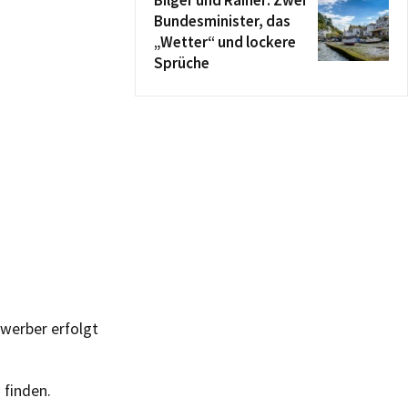
Bilger und Rainer: Zwei
Bundesminister, das
„Wetter“ und lockere
Sprüche
werber erfolgt
 finden.