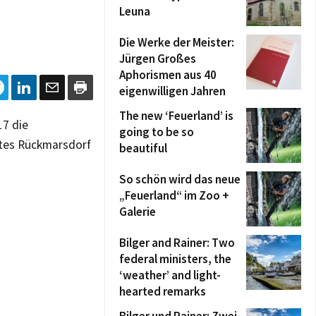
Leuna
Die Werke der Meister:
Jürgen Großes
Aphorismen aus 40
eigenwilligen Jahren
The new ‘Feuerland’ is
17 die
going to be so
ates Rückmarsdorf
beautiful
So schön wird das neue
„Feuerland“ im Zoo +
Galerie
Bilger and Rainer: Two
federal ministers, the
‘weather’ and light-
hearted remarks