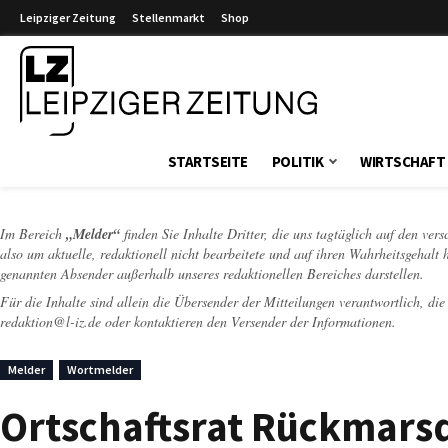
Leipziger Zeitung
Stellenmarkt
Shop
Leipziger Zeitung
STARTSEITE
POLITIK
WIRTSCHAFT
Im Bereich
„Melder“
finden Sie Inhalte Dritter, die uns tagtäglich auf den ver
also um aktuelle, redaktionell nicht bearbeitete und auf ihren Wahrheitsgehalt 
genannten Absender außerhalb unseres redaktionellen Bereiches darstellen.
Für die Inhalte sind allein die Übersender der Mitteilungen verantwortlich, di
redaktion@l-iz.de
oder kontaktieren den Versender der Informationen.
Melder
Wortmelder
Ortschaftsrat Rückmars