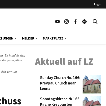
Login
LTUNGEN
MELDER
MARKTPLATZ
en. Es handelt sich
Aktuell auf LZ
te der namentlich
 sich gern an
Sunday Church No. 166:
Kreypau Church near
Leuna
chuss
Sonntagskirche № 166:
Kirche Kreypau bei