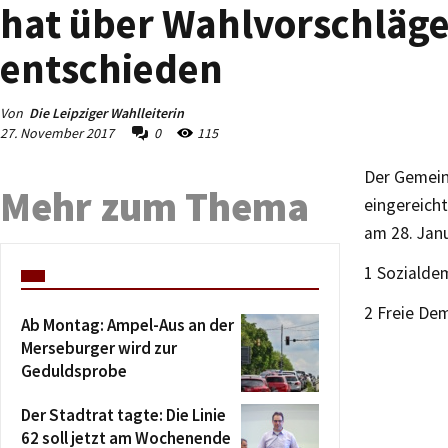
hat über Wahlvorschläg
entschieden
Von
Die Leipziger Wahlleiterin
27. November 2017
0
115
Der Gemein
Mehr zum Thema
eingereich
am 28. Janu
1 Sozialde
2 Freie 
Ab Montag: Ampel-Aus an der
Merseburger wird zur
Geduldsprobe
Der Stadtrat tagte: Die Linie
62 soll jetzt am Wochenende