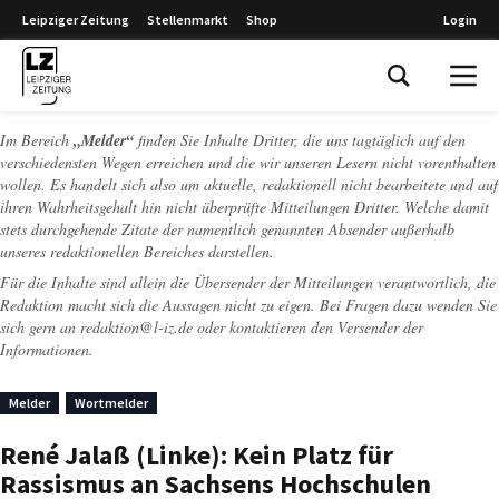
Leipziger Zeitung
Stellenmarkt
Shop
Login
Leipziger Zeitung
Im Bereich
„Melder“
finden Sie Inhalte Dritter, die uns tagtäglich auf den
verschiedensten Wegen erreichen und die wir unseren Lesern nicht vorenthalten
wollen. Es handelt sich also um aktuelle, redaktionell nicht bearbeitete und auf
ihren Wahrheitsgehalt hin nicht überprüfte Mitteilungen Dritter. Welche damit
stets durchgehende Zitate der namentlich genannten Absender außerhalb
unseres redaktionellen Bereiches darstellen.
Für die Inhalte sind allein die Übersender der Mitteilungen verantwortlich, die
Redaktion macht sich die Aussagen nicht zu eigen. Bei Fragen dazu wenden Sie
sich gern an
redaktion@l-iz.de
oder kontaktieren den Versender der
Informationen.
Melder
Wortmelder
René Jalaß (Linke): Kein Platz für
Rassismus an Sachsens Hochschulen