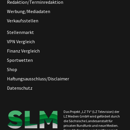
Redaktion/Terminredaktion
Werbung/Mediadaten
Verkaufsstellen
Stellenmarkt
VPN Vergleich
Finanz Vergleich
Sportwetten
Shop
Haftungsausschluss/Disclaimer
Datenschutz
Das Projekt „LZ TV“ (LZ Television) der
LZ Medien GmbH wird gefördert durch
die Sächsische Landesanstalt für
privaten Rundfunk und neue Medien.