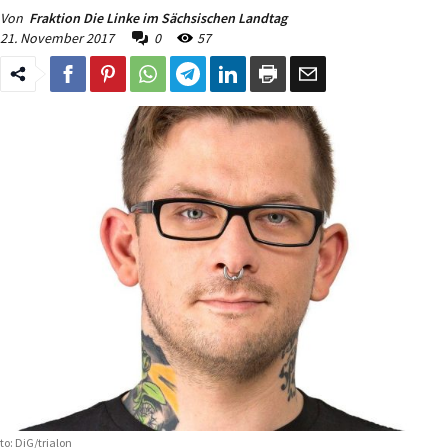
Von
Fraktion Die Linke im Sächsischen Landtag
21. November 2017
0
57
to: DiG/trialon