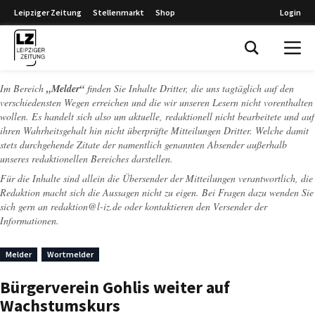
Leipziger Zeitung
Stellenmarkt
Shop
Login
Leipziger Zeitung
Im Bereich
„Melder“
finden Sie Inhalte Dritter, die uns tagtäglich auf den
verschiedensten Wegen erreichen und die wir unseren Lesern nicht vorenthalten
wollen. Es handelt sich also um aktuelle, redaktionell nicht bearbeitete und auf
ihren Wahrheitsgehalt hin nicht überprüfte Mitteilungen Dritter. Welche damit
stets durchgehende Zitate der namentlich genannten Absender außerhalb
unseres redaktionellen Bereiches darstellen.
Für die Inhalte sind allein die Übersender der Mitteilungen verantwortlich, die
Redaktion macht sich die Aussagen nicht zu eigen. Bei Fragen dazu wenden Sie
sich gern an
redaktion@l-iz.de
oder kontaktieren den Versender der
Informationen.
Melder
Wortmelder
Bürgerverein Gohlis weiter auf
Wachstumskurs